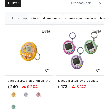
Recientes
Filtrando por:
Kids
Juguetería
Juegos electrónicos
Mis Pe
Mascota virtual electronica - Amarillo
Mascota virtual colores pastel
240
204
173
147
$
$
$
$