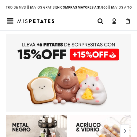
DENTRO DE MVD |
| ENVÍOS GRATIS
EN COMPRAS MAYORES A $1.800
|
| ENVÍOS A
TODO 
