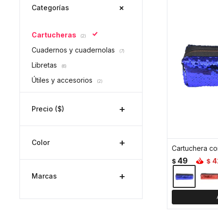
Categorías
Cartucheras
(2)
Cuadernos y cuadernolas
(7)
Libretas
(6)
Útiles y accesorios
(2)
Precio
($)
Color
Cartuchera con
49
4
$
$
Marcas