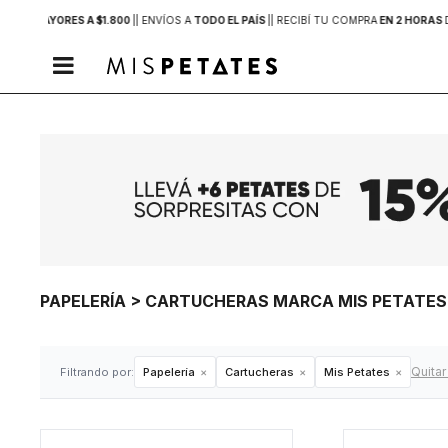
PRAS MAYORES A $1.800
|
| ENVÍOS A
TODO EL PAÍS
|
| RECIBÍ TU COMPRA
EN 2 HORAS

PAPELERÍA > CARTUCHERAS MARCA MIS PETATES
Quitar 
Filtrando por:
Papelería
Cartucheras
Mis Petates