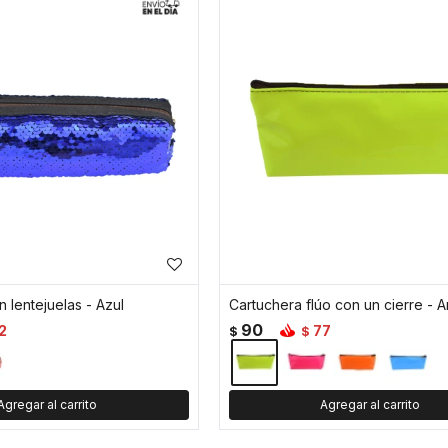
 lentejuelas - Azul
Cartuchera flúo con un cierre - A
90
2
77
$
$