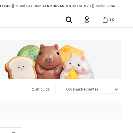
EL PAÍS
|
| RECIBÍ TU COMPRA
EN 2 HORAS
DENTRO DE MVD |
| ENVÍOS GRATIS
EN COMP
0
$
2 artículos
Recientes