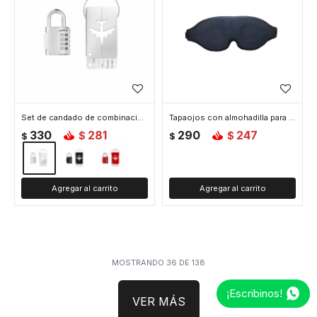
Set de candado de combinación e identificador de valija - Gris
Tapaojos con almohadilla para viaje - Negro
330
281
290
247
$
$
$
$
MOSTRANDO
36
DE
138
¡Escribinos!
VER MÁS