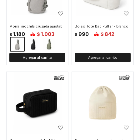
Morral mochila cruzada ajustable con bolsillos - Gris
Bolso Tote Bag Puffer - Blanco
1.180
1.003
990
842
$
$
$
$