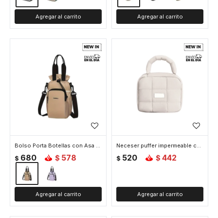
Bolso Porta Botellas con Asa y Bolsillos de Viaje - Beige
Neceser puffer impermeable con asa - Beige
680
578
520
442
$
$
$
$