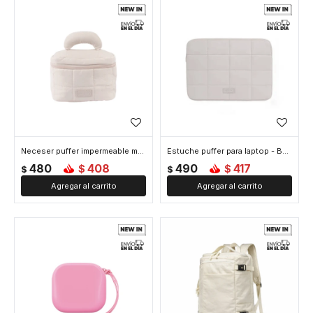
Neceser puffer impermeable maletin - Beige
Estuche puffer para laptop - Beige
480
408
490
417
$
$
$
$