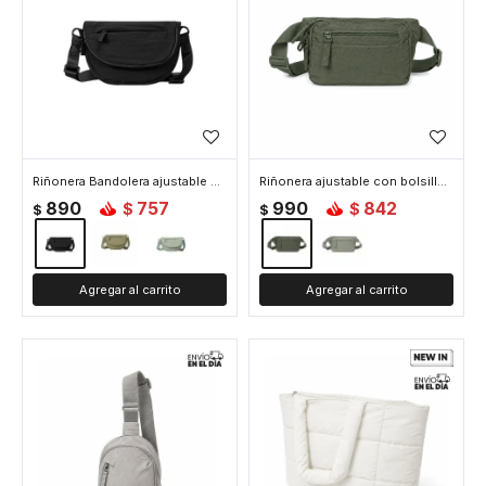
Riñonera Bandolera ajustable con bolsillos - Negro
Riñonera ajustable con bolsillos - Verde
890
757
990
842
$
$
$
$