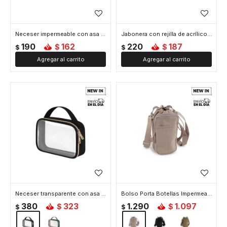
Neceser impermeable con asa - 20x12x7cm - Rosado
Jabonera con rejilla de acrílico - Verde
190
162
220
187
$
$
$
$
Neceser transparente con asa - 20x6x15cm - Negro
Bolso Porta Botellas Impermeable de Viaje - Beige
380
323
1.290
1.097
$
$
$
$