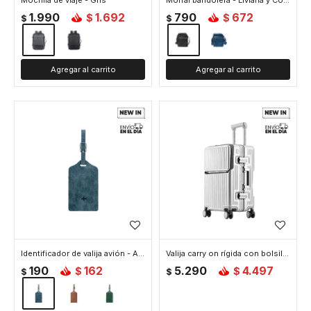
Mochila de viaje - Gris
Morral bandolera - Liviana y Cómoda - Negro
1.990
1.692
790
672
$
$
$
$
Identificador de valija avión - Azul
Valija carry on rí­gida con bolsillo delantero - Gris
190
162
5.290
4.497
$
$
$
$