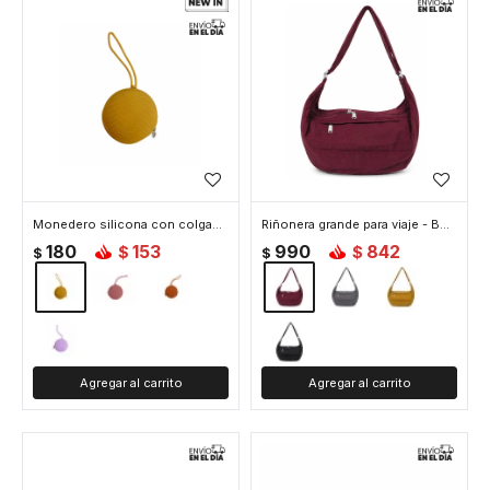
Monedero silicona con colgante - Amarillo
Riñonera grande para viaje - Bordeaux
180
153
990
842
$
$
$
$