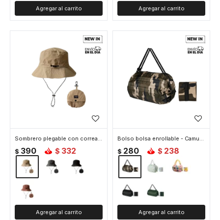
Sombrero plegable con correa ajustable y bolsa desmontable - Beige
Bolso bolsa enrollable - Camuflado
390
332
280
238
$
$
$
$