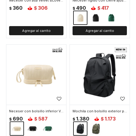
Neceser con asa Velvet BLove - Negro
Neceser rigido con cierre ajustable Velvet BLove - Beige
360
306
490
417
$
$
$
$
Neceser con bolsillo inferior Velvet BLove - Beige
Mochila con bolsillo exterior para viaje - Negro
690
587
1.380
1.173
$
$
$
$