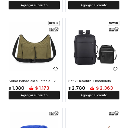
Bolso Bandolera ajustable - Verde
Set x2 mochila + bandolera
1.380
1.173
2.780
2.363
$
$
$
$