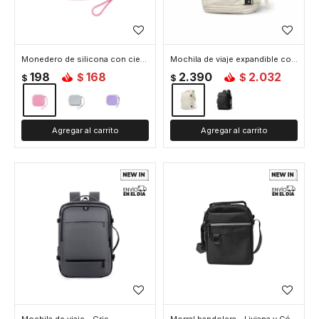
Monedero de silicona con cierre - Fucsia
Mochila de viaje expandible con múltiples bolsillos - Beige
198
168
2.390
2.032
$
$
$
$