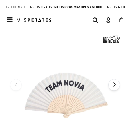
DENTRO DE MVD |
| ENVÍOS GRATIS
EN COMPRAS MAYORES A $1.800
|
| ENVÍOS A
TODO 
