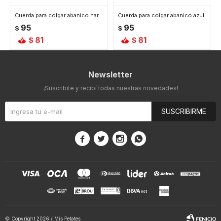
Cuerda para colgar abanico naranja
Cuerda para colgar abanico azul
95
95
$
$
81
81
$
$
Newsletter
¡Suscribite y recibí todas nuestras novedades!
SUSCRIBIRME




© Copyright 2026 / Mis Petates