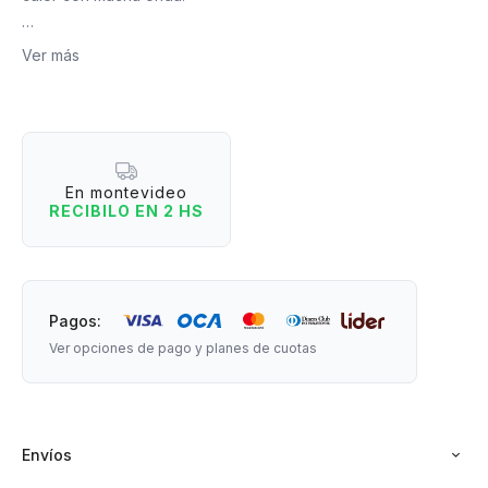
Estos abanicos de madera y tela son el complemento ideal
Ver más
para refrescar tus días, para llevar a la playa, para abanicarte
en cualquier fiesta, para darte aire cuando lo necesites, pero
siempre, SIEMPRE, con el mejor estilo y las frases más
divertidas. Elegí el diseño que mejor vaya contigo y demostrá
tu personalidad mientras te abanicas como te mereces.
En montevideo
RECIBILO EN 2 HS
Diseñados en Uruguay por Mis Petates.
Medidas: 25 cm de largo x 46 cm de ancho.
Material: madera y tela.
Pagos:
Ver opciones de pago y planes de cuotas
Envíos