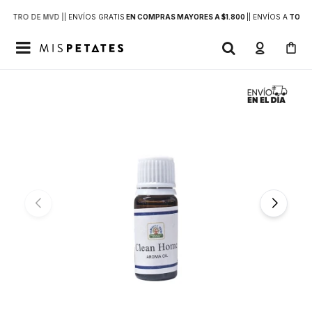
DENTRO DE MVD |
| ENVÍOS GRATIS
EN COMPRAS MAYORES A $1.800
|
| ENVÍOS A
TODO 
