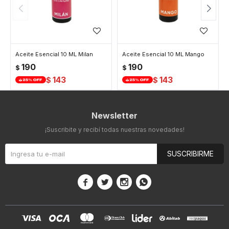
Aceite Esencial 10 ML Milan
Aceite Esencial 10 ML Mango
190
190
$
$
143
143
$
$
Newsletter
¡Suscribite y recibí todas nuestras novedades!
SUSCRIBIRME



