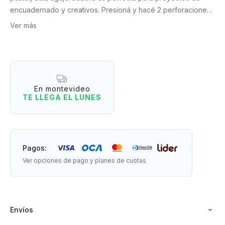
encuadernado y creativos. Presioná y hacé 2 perforaciones
circulares en tus hojas. Cada orificio es de 5,5 mm y tienen
Ver más
una separación de 80 mm. Además, tiene un sistema de
almacenaje donde se vana ir guardando los sobrantes de
hoja de cada perforación para no ensuciar todo tu escritorio.
En montevideo
TE LLEGA EL LUNES
Medidas: 10 cm de largo x 6 cm de ancho x 5 cm de altura.
Pagos:
Ver opciones de pago y planes de cuotas
Envíos