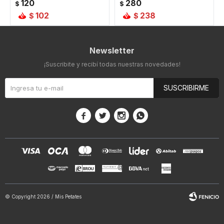
120
280
$
$
102
238
$
$
Newsletter
¡Suscribite y recibí todas nuestras novedades!
SUSCRIBIRME




© Copyright 2026 / Mis Petates