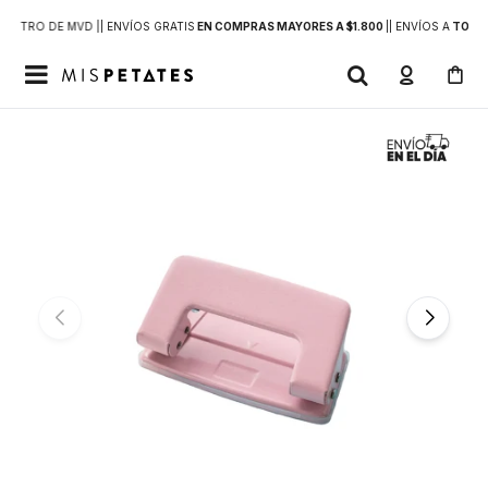
DENTRO DE MVD |
| ENVÍOS GRATIS
EN COMPRAS MAYORES A $1.800
|
| ENVÍOS A
TODO 
