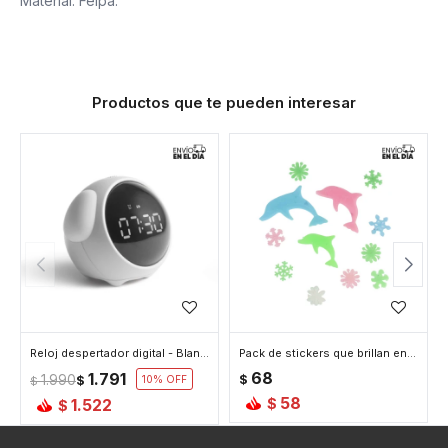
Material: Felpa.
Productos que te pueden interesar
Reloj despertador digital - Blanco
Pack de stickers que brillan en la oscuridad - Delfines
68
1.791
1.990
$
$
10
$
58
1.522
$
$