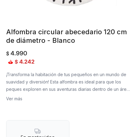
Alfombra circular abecedario 120 cm
de diámetro - Blanco
4.990
$
4.242
$
¡Transforma la habitación de tus pequeños en un mundo de
suavidad y diversión! Esta alfombra es ideal para que los
peques exploren en sus aventuras diarias dentro de un área
segura y sin necesidad de estar en contacto directo con el
Ver más
piso. Este petate va a crear un ambiente acogedor y
amigable para jugar, leer o simplemente relajarse ¡Además
pueden aprender al mismo tiempo! Es suave, duradera y muy
fácil de limpiar. ¡Es la elección perfecta para el cuarto de los
peques!