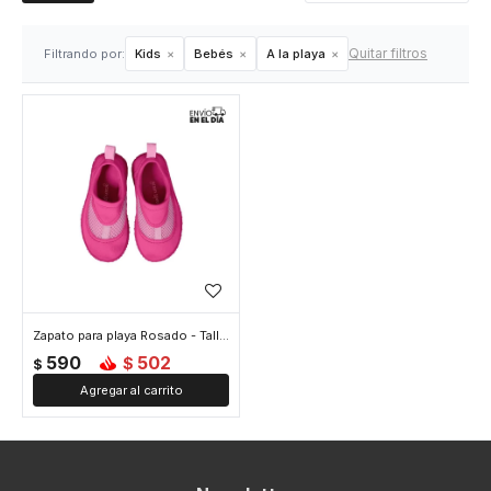
Quitar filtros
Filtrando por:
Kids
Bebés
A la playa
Zapato para playa Rosado - Talle 5
590
502
$
$