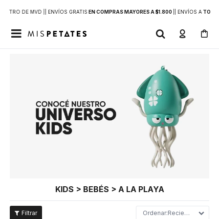
DENTRO DE MVD |
| ENVÍOS GRATIS
EN COMPRAS MAYORES A $1.800
|
| ENVÍOS A
TODO 

KIDS > BEBÉS > A LA PLAYA
Recientes