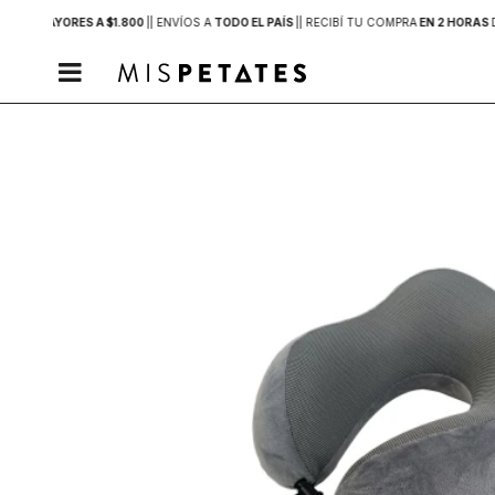
PRAS MAYORES A $1.800
|
| ENVÍOS A
TODO EL PAÍS
|
| RECIBÍ TU COMPRA
EN 2 HORAS
