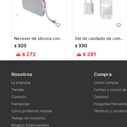
Neceser de silicona con cierre - 21x12x3cm - Gris
Set de candado de combinación e identificador de valija - Gris
320
330
$
$
272
281
$
$
Nosotros
Compra
La empresa
Cómo comprar
Tiendas
Formas y costos de
Contacto
Cambios
Franquicias
Preguntas frecuent
Cómo podemos mejorar
Términos y condici
Trabaja con nosotros
Regalos Empresariales