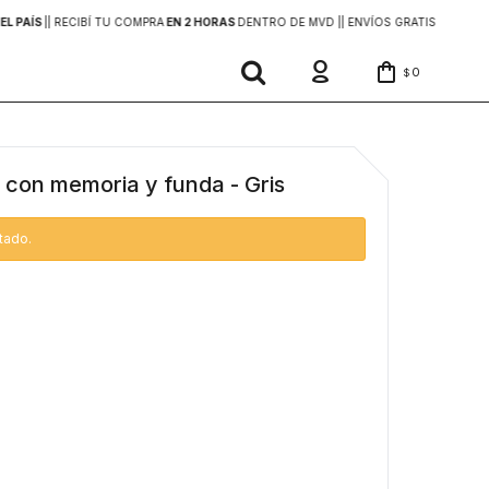
EL PAÍS
|
| RECIBÍ TU COMPRA
EN 2 HORAS
DENTRO DE MVD |
| ENVÍOS GRATIS
EN COMP
0
$
 con memoria y funda - Gris
tado.