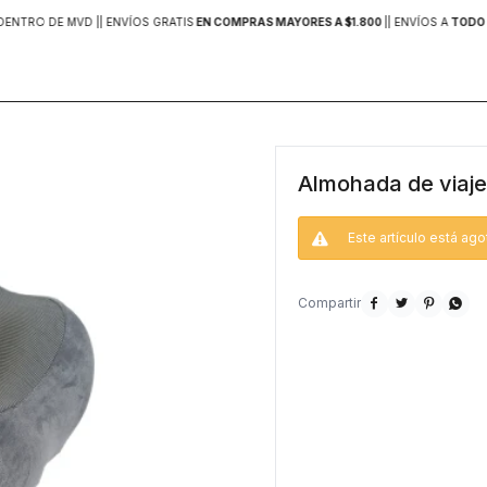
DENTRO DE MVD |
| ENVÍOS GRATIS
EN COMPRAS MAYORES A $1.800
|
| ENVÍOS A
TODO 
Almohada de viaje
Este artículo está ago



