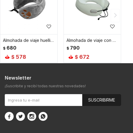
Almohada de viaje huellita gato - Gris
Almohada de viaje con memoria y ajustable - Gris
680
790
$
$
578
672
$
$
Newsletter
¡Suscribite y recibí todas nuestras novedades!
SUSCRIBIRME



