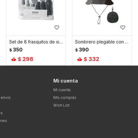
Set de 8 frasquitos de silicona para viaje - Gris
Sombrero plegable con correa ajustable y bolsa desmontable - Gris
350
390
$
$
298
332
$
$
Mi cuenta
Mi cuenta
 envío
Mis compras
Wish List
es
ones