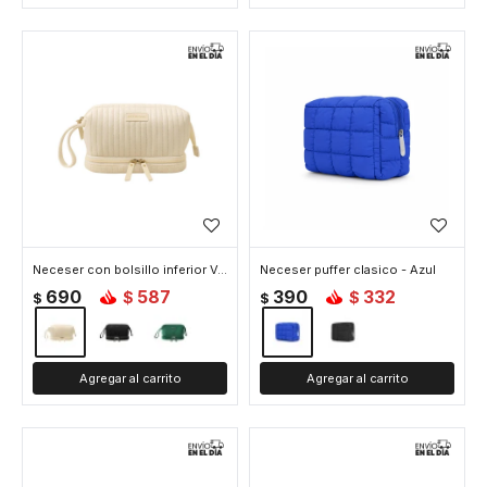
Neceser con bolsillo inferior Velvet BLove - Beige
Neceser puffer clasico - Azul
690
587
390
332
$
$
$
$