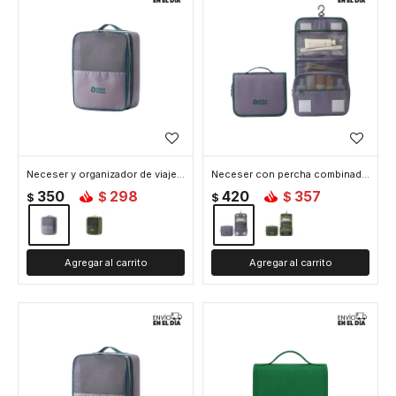
Neceser y organizador de viaje y almacenamiento - Lila
Neceser con percha combinado - Lila
350
298
420
357
$
$
$
$