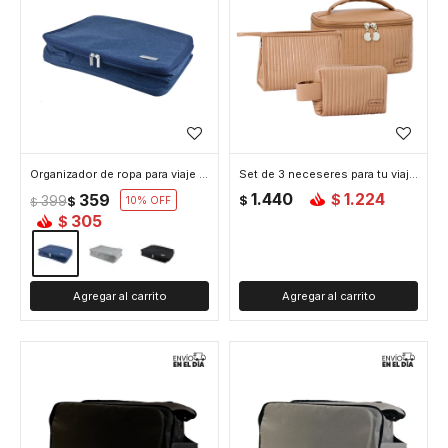
Organizador de ropa para viaje grande - Azul
Set de 3 neceseres para tu viaje marrón
1.440
1.224
359
$
399
$
$
10
$
305
$