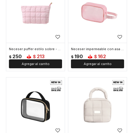
Neceser puffer estilo sobre - Rosado
Neceser impermeable con asa - 20x12x7cm - Rosado
250
213
190
162
$
$
$
$