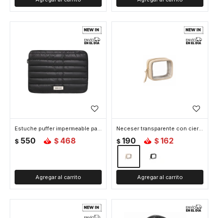
Estuche puffer impermeable para laptop - Negro
Neceser transparente con cierre chico - Beige
550
468
190
162
$
$
$
$