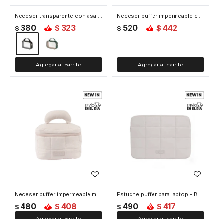
Neceser transparente con asa - 20x6x15cm - Negro
Neceser puffer impermeable con asa - Beige
380
323
520
442
$
$
$
$
Neceser puffer impermeable maletin - Beige
Estuche puffer para laptop - Beige
480
408
490
417
$
$
$
$