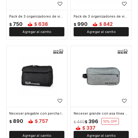
Pack de 3 organizadores de viaje
Pack de 3 organizadores de viaje con cierre compresor
750
638
990
842
$
$
$
$
Neceser plegable con percha línea Mis Petates
Neceser grande con asa línea Mis Petates
890
757
396
$
$
440
$
10
$
337
$