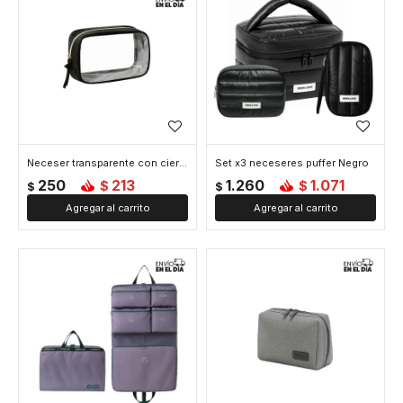
Neceser transparente con cierre grande - Negro
Set x3 neceseres puffer Negro
250
213
1.260
1.071
$
$
$
$