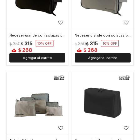
Neceser grande con solapas para viajar negro
Neceser grande con solapas para viajar gris
315
315
350
350
$
10
$
10
$
$
268
268
$
$