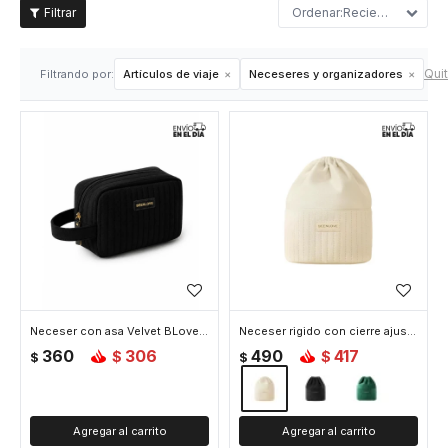
Recientes
Quit
Filtrando por:
Artículos de viaje
Neceseres y organizadores
Neceser con asa Velvet BLove - Negro
Neceser rigido con cierre ajustable Velvet BLove - Beige
360
306
490
417
$
$
$
$