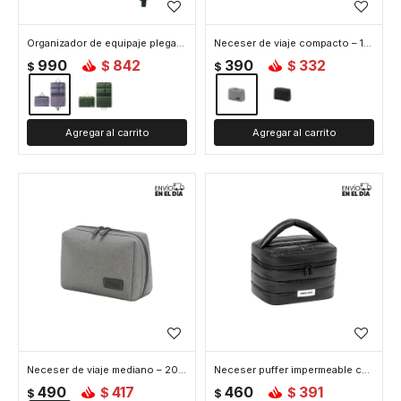
Organizador de equipaje plegable con divisiones y asas para viaje - Lila
Neceser de viaje compacto – 15x11x5cm - Gris
990
842
390
332
$
$
$
$
Neceser de viaje mediano – 20x15x8cm - Gris
Neceser puffer impermeable con asa - Negro
490
417
460
391
$
$
$
$