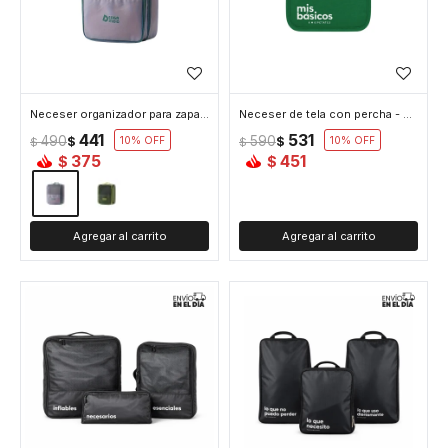
Neceser organizador para zapatos - Lila
Neceser de tela con percha - Verde
441
531
490
590
$
10
$
10
$
$
375
451
$
$