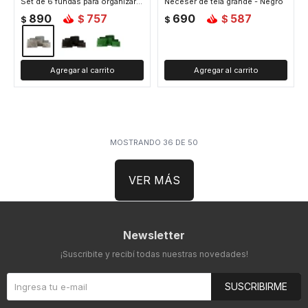
Set de 6 fundas para organizar equipaje - Gris
Neceser de tela grande - Negro
890
757
690
587
$
$
$
$
MOSTRANDO
36
DE
50
VER MÁS
Newsletter
¡Suscribite y recibí todas nuestras novedades!
SUSCRIBIRME