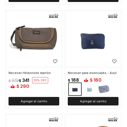
Neceser Hédoniste marrón
Neceser para esenciales - Azul
188
160
341
$
379
$
$
10
$
290
$