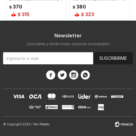
370
380
$
$
315
323
$
$
Newsletter
¡Suscribite y recibí todas nuestras novedades!
SUSCRIBIRME




© Copyright 2026 / Mis Petates