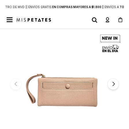
DENTRO DE MVD |
| ENVÍOS GRATIS
EN COMPRAS MAYORES A $1.800
|
| ENVÍOS A
TODO 
