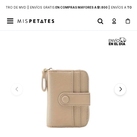
DENTRO DE MVD |
| ENVÍOS GRATIS
EN COMPRAS MAYORES A $1.800
|
| ENVÍOS A
TODO 
