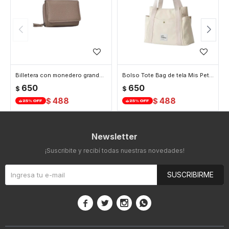
Billetera con monedero grande - 8x10x4cm - Beige
Bolso Tote Bag de tela Mis Petates - Beige
650
650
$
$
488
488
$
$
Newsletter
¡Suscribite y recibí todas nuestras novedades!
SUSCRIBIRME



