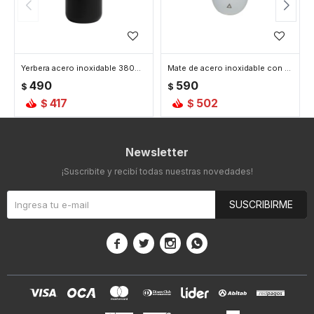
Yerbera acero inoxidable 380ml con tapa hermética - Negro
Mate de acero inoxidable con tapa - Blanco
490
590
$
$
417
502
$
$
Newsletter
¡Suscribite y recibí todas nuestras novedades!
SUSCRIBIRME



