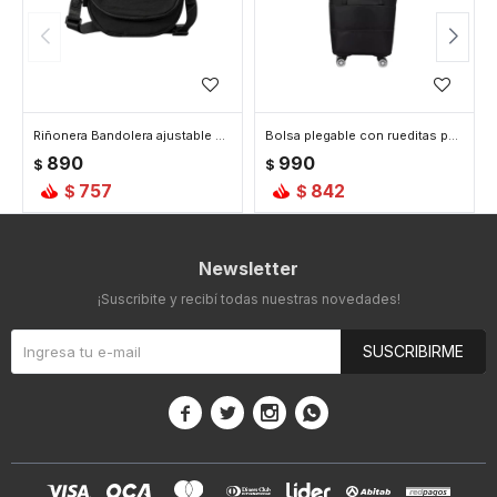
Riñonera Bandolera ajustable con bolsillos - Negro
Bolsa plegable con rueditas para viaje - Negro
890
990
$
$
757
842
$
$
Newsletter
¡Suscribite y recibí todas nuestras novedades!
SUSCRIBIRME



