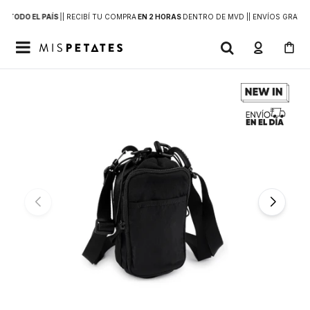
 A
TODO EL PAÍS
|
| RECIBÍ TU COMPRA
EN 2 HORAS
DENTRO DE MVD |
| ENVÍOS GRATIS
