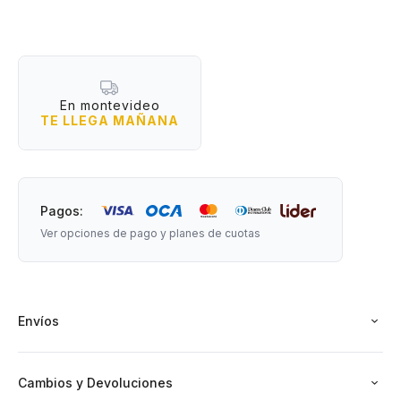
permite llevar también celular, llaves o pequeños objetos.
Ideal para caminatas, viajes, paseos o el día a día.
¿Por qué vas a amar tener una?
- Diseñado para transportar botellas o termos de forma
En montevideo
segura.
TE LLEGA MAÑANA
- Bolsillos adicionales con cierre con espacio para celular,
tarjetas, llaves u objetos pequeños.
- Permite llevarlo cruzado o al hombro con comodidad.
- Perfecto para salir ligero sin dejar lo importante.
Pagos:
- Manija alteral para transportar fácilmente si no queres
Ver opciones de pago y planes de cuotas
colgartelo.
Medidas: 20 cm de largo x 13 cm de ancho x 6 cm de
espesor.
Envíos
Cambios y Devoluciones