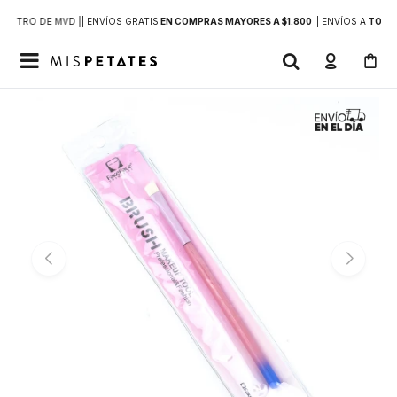
DENTRO DE MVD |
| ENVÍOS GRATIS
EN COMPRAS MAYORES A $1.800
|
| ENVÍOS A
TODO 
