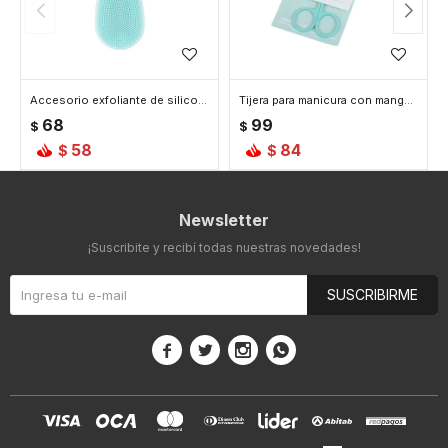
Accesorio exfoliante de silicona - Celeste
Tijera para manicura con mango de color - Verde
68
99
$
$
58
84
$
$
Newsletter
¡Suscribite y recibí todas nuestras novedades!
SUSCRIBIRME



