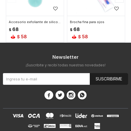
Accesorio exfoliante de silicona - Celeste
Brocha fina para ojos
68
68
$
$
58
58
$
$
Newsletter
¡Suscribite y recibí todas nuestras novedades!
SUSCRIBIRME



