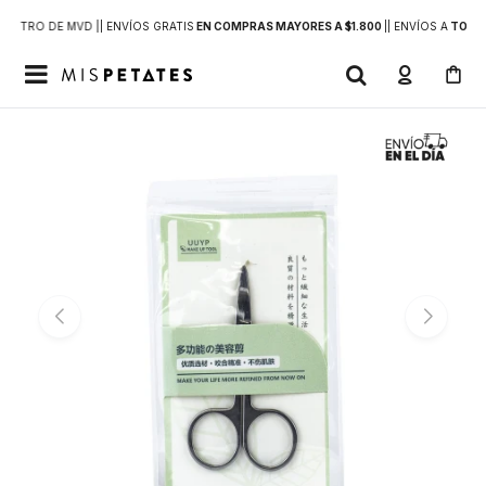
DENTRO DE MVD |
| ENVÍOS GRATIS
EN COMPRAS MAYORES A $1.800
|
| ENVÍOS A
TODO 
