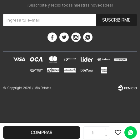
¡Suscribite y recibí todas nuestras novedades!
SUSCRIBIRME




© Copyright 2026 / Mis Petates
+
Fenicio
COMPRAR
-