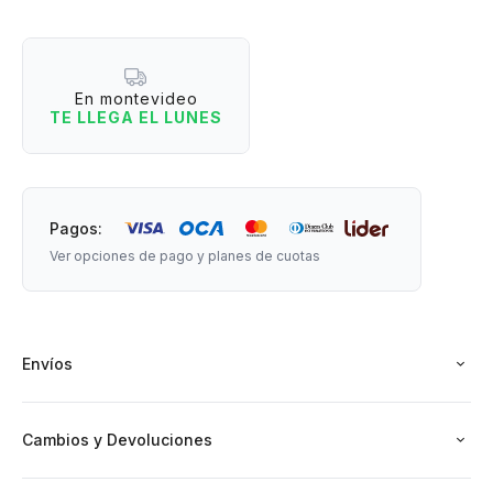
resorte.
En montevideo
Medidas: 22 cm de largo x 3 cm de ancho.
TE LLEGA EL LUNES
Pagos:
Ver opciones de pago y planes de cuotas
Envíos
Cambios y Devoluciones