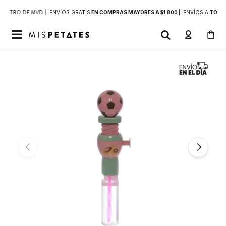
DENTRO DE MVD |
| ENVÍOS GRATIS
EN COMPRAS MAYORES A $1.800
|
| ENVÍOS A
TODO 
