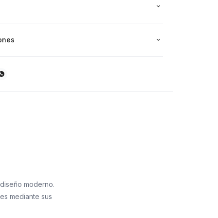
ura x 14 cm de ancho.
ones

de diseño moderno.
 mes mediante sus