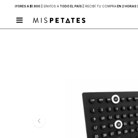
PRAS MAYORES A $1.800
|
| ENVÍOS A
TODO EL PAÍS
|
| RECIBÍ TU COMPRA
EN 2 HORAS
