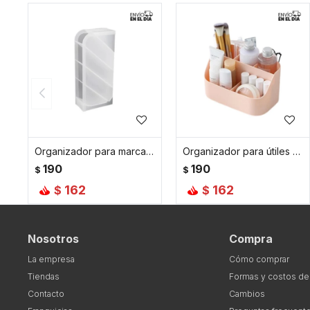
Organizador para marcadores transparente
Organizador para útiles 10*19*10cm - Rosado
190
190
$
$
162
162
$
$
Nosotros
Compra
La empresa
Cómo comprar
Tiendas
Formas y costos de
Contacto
Cambios