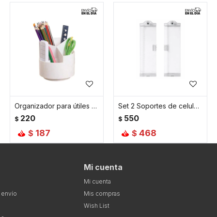
Organizador para útiles giratorio - Blanco
Set 2 Soportes de celular para computadora - 8x31cm
220
550
$
$
187
468
$
$
Mi cuenta
Mi cuenta
 envío
Mis compras
Wish List