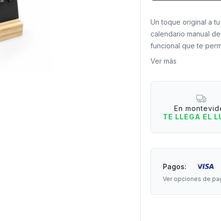
Un toque original a tu
calendario manual de
funcional que te permi
mediante sus práctico
Ver más
Disponible en color 
distintos estilos de 
modernos. Su base de
En montevid
convirtiéndolo en un 
TE LLEGA EL 
¿Por qué los vas a a
-Diseño moderno y de
-Permite actualizar l
Pagos:
-Ideal para escritorio
Ver opciones de pa
-Combina base de mad
Material: Plástico y m