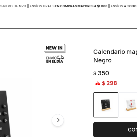
DENTRO DE MVD |
| ENVÍOS GRATIS
EN COMPRAS MAYORES A $1.800
|
| ENVÍOS A
TODO 
Calendario mag
Negro
350
$
298
$
CO