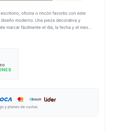
 escritorio, oficina o rincón favorito con este
 diseño moderno. Una pieza decorativa y
te marcar fácilmente el día, la fecha y el mes
s indicadores móviles.
blanco y negro, combina perfectamente con
decoración, desde los más minimalistas hasta los más
 madera aporta calidez y estabilidad,
eo
accesorio tan útil como decorativo.
LUNES
mar?
corativo.
a fecha de forma manual.
s, oficinas o espacios de trabajo.
go y planes de cuotas
era con detalles de gran estilo.
adera.