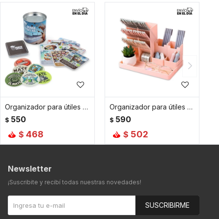
Organizador para útiles con cajón - Blanco
Organizador para útiles múltiples divisiones - Rosado
550
590
$
$
468
502
$
$
Newsletter
¡Suscribite y recibí todas nuestras novedades!
SUSCRIBIRME