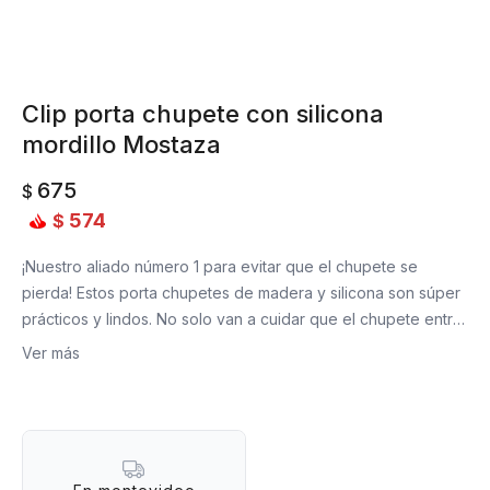
Clip porta chupete con silicona
mordillo Mostaza
675
$
574
$
¡Nuestro aliado número 1 para evitar que el chupete se
pierda! Estos porta chupetes de madera y silicona son súper
prácticos y lindos. No solo van a cuidar que el chupete entre
en contacto con el piso, sino que además va a vestir a tu
Ver más
peque con su diseño y color súper tiernos. Y, por si fuera
poco, ¡sus cuentas de silicona funcionan también como
mordillos! Libre de BPA, PVC, ftalatos y látex. No tóxico.
Material: madera y silicona
Medidas: 17 cm de largo (sin contar la cuerda)