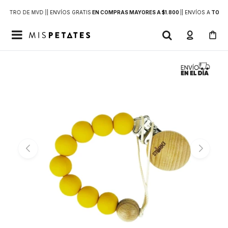
DENTRO DE MVD |
| ENVÍOS GRATIS
EN COMPRAS MAYORES A $1.800
|
| ENVÍOS A
TODO 
