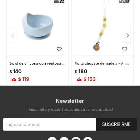
Bowl de silicona con ventosa - Azul
Porta chupete de madera - Amarillo
140
180
$
$
119
153
$
$
Newsletter
¡Suscribite y recibí todas nuestras novedades!
SUSCRIBIRME