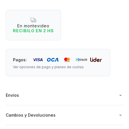
Medidas: 11 cm de diámetro
En montevideo
Material: silicona - Libre de BPA (Apto para microondas y
RECIBILO EN 2 HS
lavavajillas)
Pagos:
Ver opciones de pago y planes de cuotas
Envíos
Cambios y Devoluciones