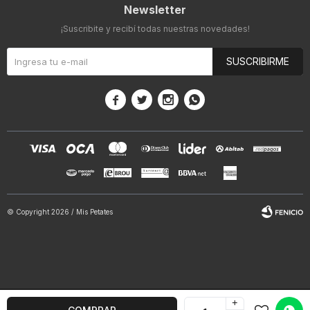
Newsletter
¡Suscribite y recibí todas nuestras novedades!
SUSCRIBIRME




© Copyright 2026 / Mis Petates
+
Fenicio