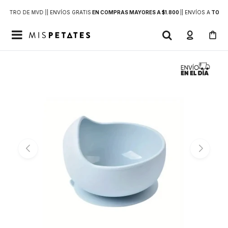
DENTRO DE MVD |
| ENVÍOS GRATIS
EN COMPRAS MAYORES A $1.800
|
| ENVÍOS A
TODO 
