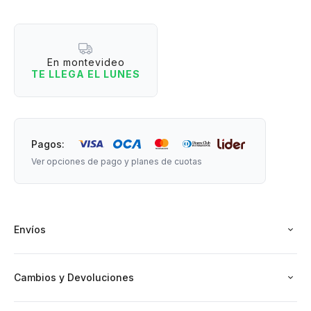
tu cartuchera o neceser. Además incluye ganchitos para
usarla en el momento. ¡Nunca subestimes el impacto de una
herramienta diminuta!.
En montevideo
TE LLEGA EL LUNES
Medidas: 6 cm de largo x 4 cm de alto x 2,5 cm de ancho.
Contenido: Mini engrapadora + 400 ganchos 24/6.
Pagos:
Ver opciones de pago y planes de cuotas
Envíos
Cambios y Devoluciones