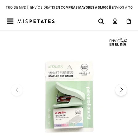
DENTRO DE MVD |
| ENVÍOS GRATIS
EN COMPRAS MAYORES A $1.800
|
| ENVÍOS A
TODO 
