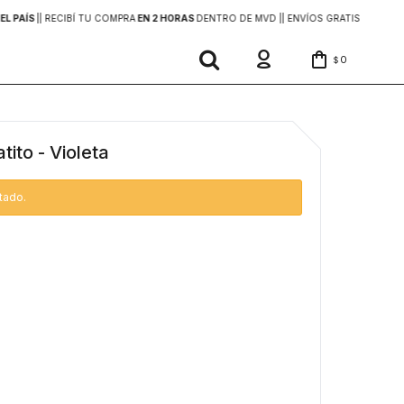
EL PAÍS
|
| RECIBÍ TU COMPRA
EN 2 HORAS
DENTRO DE MVD |
| ENVÍOS GRATIS
EN COMP
0
$
tito - Violeta
tado.