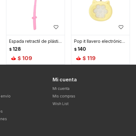
Espada retractil de plástico de 75 cm de largo - Rosada
Pop it llavero electrónico de gatito - Amarillo
128
140
$
$
109
119
$
$
Mi cuenta
Mi cuenta
 envío
Mis compras
Wish List
es
ones