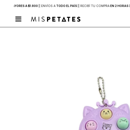
PRAS MAYORES A $1.800
|
| ENVÍOS A
TODO EL PAÍS
|
| RECIBÍ TU COMPRA
EN 2 HORAS
