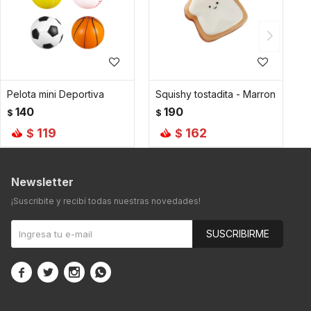
Pelota mini Deportiva
Squishy tostadita - Marron
140
190
$
$
119
162
$
$
Newsletter
¡Suscribite y recibí todas nuestras novedades!
SUSCRIBIRME



