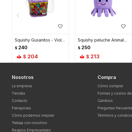
Squishy Gusanitos - Violeta
Squishy peluche Animales Marinos - Violeta
240
250
$
$
204
213
$
$
Nosotros
Compra
La empresa
Cómo comprar
Tiendas
Formas y costos de
Contacto
Cambios
Franquicias
Preguntas frecuent
Cómo podemos mejorar
Términos y condici
Trabaja con nosotros
Regalos Empresariales