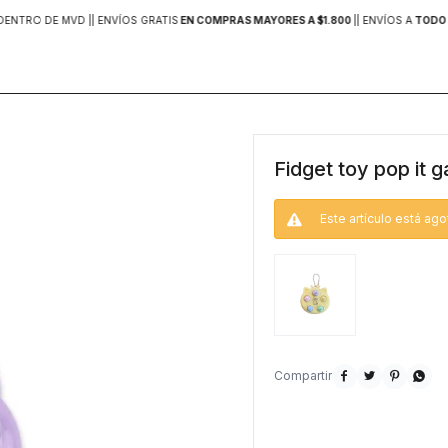
DENTRO DE MVD |
| ENVÍOS GRATIS
EN COMPRAS MAYORES A $1.800
|
| ENVÍOS A
TODO 
Fidget toy pop it ga
Este artículo está ago



