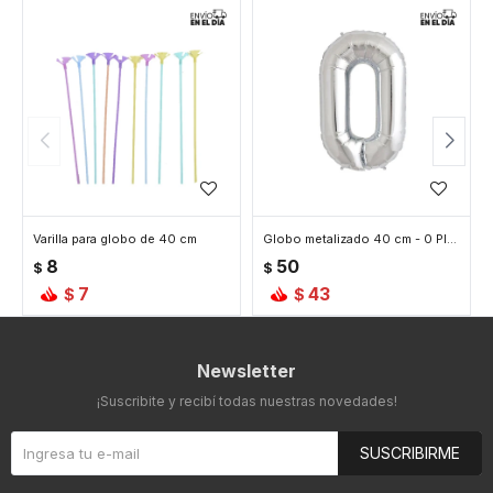
Varilla para globo de 40 cm
Globo metalizado 40 cm - 0 Plata
8
50
$
$
7
43
$
$
Newsletter
¡Suscribite y recibí todas nuestras novedades!
SUSCRIBIRME