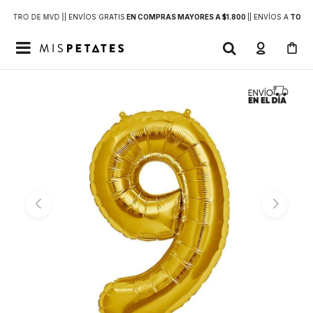
DENTRO DE MVD |
| ENVÍOS GRATIS
EN COMPRAS MAYORES A $1.800
|
| ENVÍOS A
TODO 
