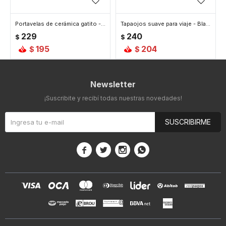
Portavelas de cerámica gatito - Blanco
Tapaojos suave para viaje - Blanco
229
240
$
$
195
204
$
$
Newsletter
¡Suscribite y recibí todas nuestras novedades!
SUSCRIBIRME



