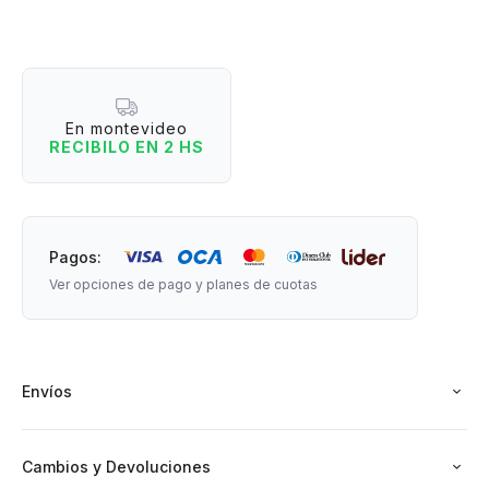
haga lo suyo.
Razones para tenerlo:
- Ideal para usar con aceites o esencias perfumadas.
- Diseño decorativo minimalista que aporta estilo a cualquier
En montevideo
ambiente.
RECIBILO EN 2 HS
- Los lados abiertos permiten colocar la vela y generan un
efecto visual cálido.
- Ideal para living, dormitorio o espacios de relajación.
Pagos:
Medidas: 8 cm de ancho x 6 cm de altura.
Ver opciones de pago y planes de cuotas
Material: cerámica.
Envíos
Cambios y Devoluciones