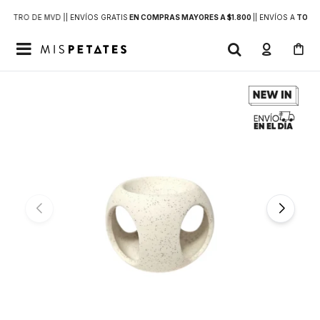
DENTRO DE MVD |
| ENVÍOS GRATIS
EN COMPRAS MAYORES A $1.800
|
| ENVÍOS A
TODO 
