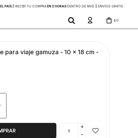
EL PAÍS
|
| RECIBÍ TU COMPRA
EN 2 HORAS
DENTRO DE MVD |
| ENVÍOS GRATIS
EN COMP
0
$
e para viaje gamuza - 10 x 18 cm -
+
MPRAR
-