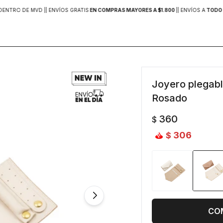
DENTRO DE MVD |
| ENVÍOS GRATIS
EN COMPRAS MAYORES A $1.800
|
| ENVÍOS A
TODO 
Joyero plegabl
Rosado
360
$
306
$
CO