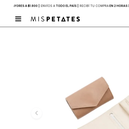
PRAS MAYORES A $1.800
|
| ENVÍOS A
TODO EL PAÍS
|
| RECIBÍ TU COMPRA
EN 2 HORAS
