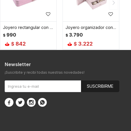
Joyero rectangular con botón 21 cm x 14,5 cm x 4,5 cm - Rosado
Joyero organizador con cajones y puertitas - 21x17x24cm - Rosado
990
3.790
$
$
842
3.222
$
$
Newsletter
¡Suscribite y recibí todas nuestras novedades!
SUSCRIBIRME



