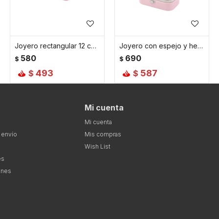
Joyero rectangular 12 cm x 7 cm x 4 cm - Rosado
Joyero con espejo y hebilla - Chico 15x10x5cm - Rosado
580
690
$
$
493
587
$
$
Mi cuenta
Mi cuenta
 envío
Mis compras
Wish List
es
ones