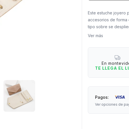
Este estuche joyero 
accesorios de forma 
tipo sobre se desplie
enredos y facilitando
Ver más
¿Por qué lo vas a am
- Se abre completame
- Espacios para anillo
En montevid
- Ideal para llevar o 
TE LLEGA EL 
- Ligero y fácil de tr
Medidas: 18,5 cm de 
Pagos:
Ver opciones de pa