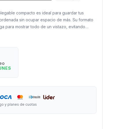
plegable compacto es ideal para guardar tus
ordenada sin ocupar espacio de más. Su formato
ga para mostrar todo de un vistazo, evitando
 el acceso.
ar?
nte para ver todos tus accesorios.
s, aros, collares y pulseras.
eo
guardar sin ocupar espacio.
LUNES
ansportar, perfecto para viajes o uso diario.
largo x 10 cm de ancho.
go y planes de cuotas