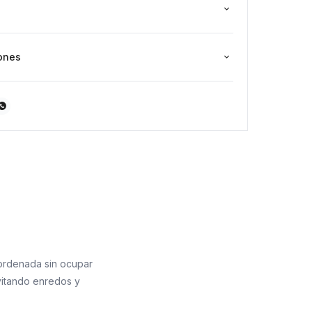
ones

 ordenada sin ocupar
vitando enredos y