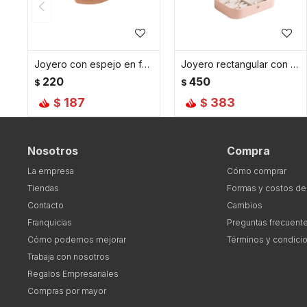
Joyero con espejo en forma de corazon - 10x9x3cm - Rosado
Joyero rectangular con hebilla - Chico 16x11x5cm - Rosado
220
450
$
$
187
383
$
$
Nosotros
Compra
La empresa
Cómo comprar
Tiendas
Formas y costos de
Contacto
Cambios
Franquicias
Preguntas frecuent
Cómo podemos mejorar
Términos y condici
Trabaja con nosotros
Regalos Empresariales
Compras por mayor