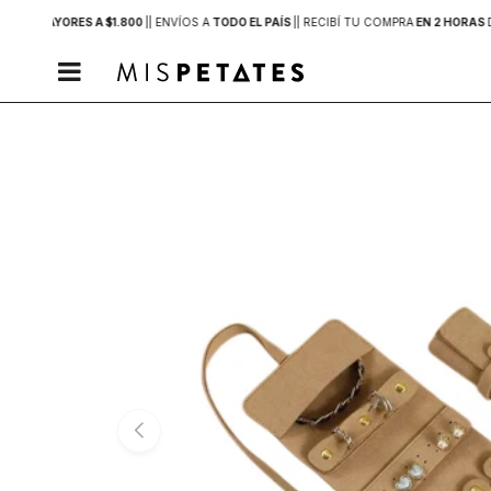
PRAS MAYORES A $1.800
|
| ENVÍOS A
TODO EL PAÍS
|
| RECIBÍ TU COMPRA
EN 2 HORAS
