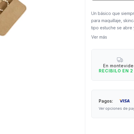
Un básico que siempr
para maquillaje, skin
tipo estuche se abre 
usar sobre cualquier 
Ver más
¿Por qué lo vas a am
- Se protege al cerra
- Ideal para llevar en
En montevid
- Permite usarlo cóm
RECIBILO EN 2
- Ligero y fácil de tr
Medidas: 24 cm de la
Pagos:
Ver opciones de pa