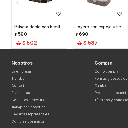
Pulsera doble con hebilla - Marrón
Joyero con espejo y hebilla - Chico 15x10x5cm - Marron
590
690
$
$
502
587
$
$
Nosotros
Compra
La empresa
Cómo comprar
Tiendas
Formas y costos de
Contacto
Cambios
Franquicias
Preguntas frecuent
Cómo podemos mejorar
Términos y condici
Trabaja con nosotros
Regalos Empresariales
Compras por mayor