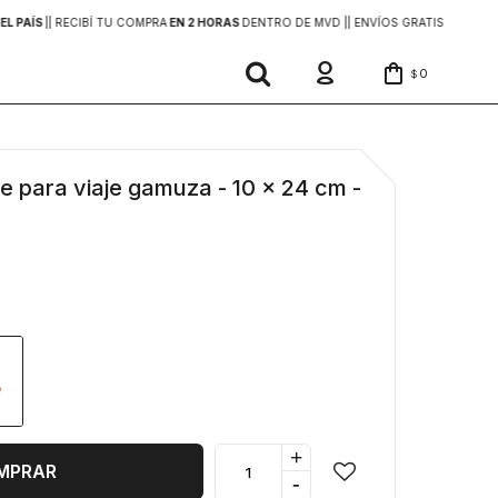
EL PAÍS
|
| RECIBÍ TU COMPRA
EN 2 HORAS
DENTRO DE MVD |
| ENVÍOS GRATIS
EN COMP
0
$
e para viaje gamuza - 10 x 24 cm -
+
MPRAR
-