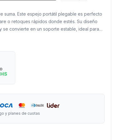
e suma. Este espejo portátil plegable es perfecto
care o retoques rápidos donde estés. Su diseño
y se convierte en un soporte estable, ideal para
superficie.
ar?
rse y se convierte en soporte al abrirse.
 bolso, mochila o neceser.
eo
odamente sobre mesas o escritorios.
 HS
ansportar, perfecto para viajes o uso diario.
rgo x 10 cm de ancho.
go y planes de cuotas