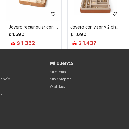
Joyero rectangular con hebilla - Grande 25x16x6cm - Marron
Joyero con visor y 2 pisos - 23x19x9cm - Marron
1.590
1.690
$
$
1.352
1.437
$
$
Mi cuenta
Mi cuenta
 envío
Mis compras
Wish List
es
ones