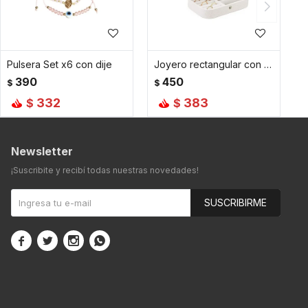
Pulsera Set x6 con dije
Joyero rectangular con hebilla - Chico 16x11x5cm - Beige
390
450
$
$
332
383
$
$
Newsletter
¡Suscribite y recibí todas nuestras novedades!
SUSCRIBIRME



