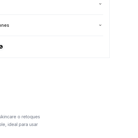
ones

 skincare o retoques
le, ideal para usar