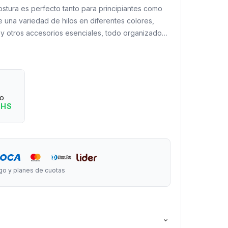
costura es perfecto tanto para principiantes como
e una variedad de hilos en diferentes colores,
l, y otros accesorios esenciales, todo organizado
o y fácil de transportar. Ideal para reparaciones
 llevarlo en tus viajes.
 completo te permitirá tener todo lo que
a cualquier proyecto de costura o arreglo que
eo
erfecta para estar siempre preparado!
 HS
(colores al azar).
go y planes de cuotas