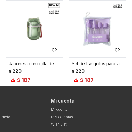
Jabonera con rejilla de acrílico - Verde
Set de frasquitos para viaje x4 accesorios en estuche - Lila
220
220
$
$
187
187
$
$
Mi cuenta
Mi cuenta
 envío
Mis compras
Wish List
es