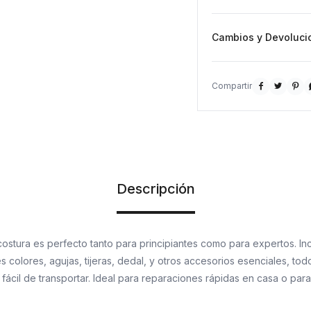
Medidas: 10,5 cm de a
Cambios y Devoluci



Descripción
 costura es perfecto tanto para principiantes como para expertos. I
es colores, agujas, tijeras, dedal, y otros accesorios esenciales, t
ácil de transportar. Ideal para reparaciones rápidas en casa o para 