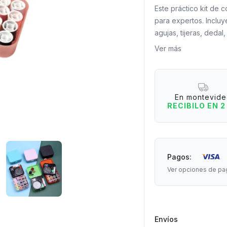
Este práctico kit de 
para expertos. Incluy
agujas, tijeras, deda
en un estuche compact
Ver más
rápidas en casa o para
Su diseño ordenado y
necesitas a mano par
En montevid
surja. ¡La solución p
RECIBILO EN 2
Contenido:
+ 16 hilos de colores 
+ cinta métrica.
Pagos:
+ tijeras.
Ver opciones de pa
+ enhebrador.
+ set de agujas.
+ dedal.|
Envíos