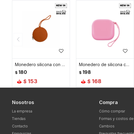
Monedero silicona con colgante - Naranja
Monedero de silicona con cierre - Fucsia
180
198
$
$
153
168
$
$
Nosotros
Compra
La empresa
Cómo comprar
Tiendas
Formas y costos de
Contacto
Cambios
Franquicias
Preguntas frecuent