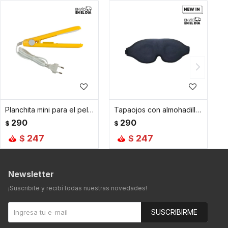
Planchita mini para el pelo con estuche - Amarillo
Tapaojos con almohadilla para viaje - Negro
290
290
$
$
247
247
$
$
Newsletter
¡Suscribite y recibí todas nuestras novedades!
SUSCRIBIRME