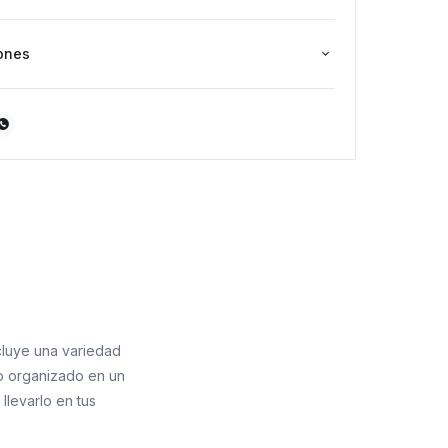
ncho x 10,5 cm de largo x 4,5 cm de altura.
ones

ncluye una variedad
odo organizado en un
llevarlo en tus