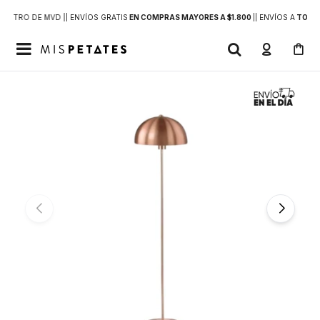
DENTRO DE MVD |
| ENVÍOS GRATIS
EN COMPRAS MAYORES A $1.800
|
| ENVÍOS A
TODO 
