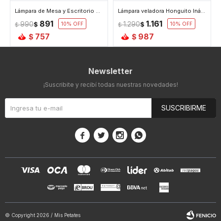
Lámpara de Mesa y Escritorio con Luz Led Honguito Mini - Blanco
Lámpara veladora Honguito Inálambrica - Blanco
891
1.161
990
1.290
$
10
$
10
$
$
757
987
$
$
Newsletter
¡Suscribite y recibí todas nuestras novedades!
SUSCRIBIRME




© Copyright 2026 / Mis Petates