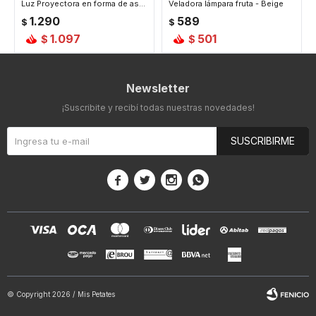
Luz Proyectora en forma de astronauta - Rojo
Veladora lámpara fruta - Beige
1.290
589
$
$
1.097
501
$
$
Newsletter
¡Suscribite y recibí todas nuestras novedades!
SUSCRIBIRME




© Copyright 2026 / Mis Petates