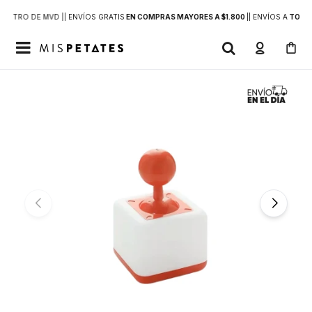
DENTRO DE MVD |
| ENVÍOS GRATIS
EN COMPRAS MAYORES A $1.800
|
| ENVÍOS A
TODO 
