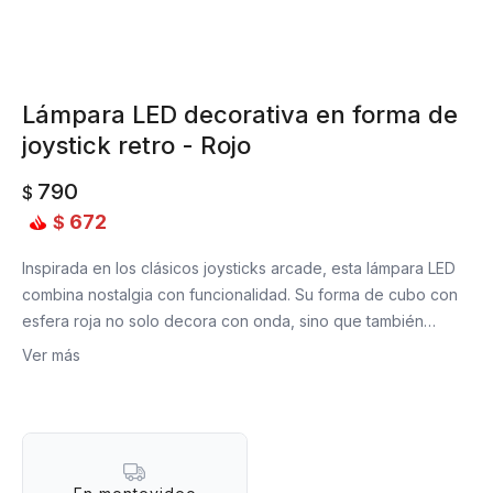
Lámpara LED decorativa en forma de
joystick retro - Rojo
790
$
672
$
Inspirada en los clásicos joysticks arcade, esta lámpara LED
combina nostalgia con funcionalidad. Su forma de cubo con
esfera roja no solo decora con onda, sino que también
ofrece una luz suave ideal para escritorios, mesas de noche
Ver más
o rincones creativos. Encendela con un simple empuje en la
palanca ¡y listo!
¿Por qué lo vas a amar?
- Encendido tipo joystick: presioná el botón superior para