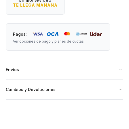
En montevideo
activar la luz.
TE LLEGA MAÑANA
- Luz cálida o fría: perfecta para lectura, relax o como luz
nocturna.
- Diseño original y divertido: ideal para fans del gaming y la
deco moderna.
Pagos:
- Tamaño compacto y portátil: ideal para escritorios, mesas
Ver opciones de pago y planes de cuotas
de noche, oficinas con onda o habitaciones infantiles.
Recargable mediante cable USB (incluido).
Medidas: 12 cm de altura x 7 cm de ancho.
Envíos
Cambios y Devoluciones