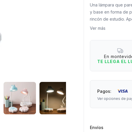
Una lámpara que pare
y base en forma de pat
rincón de estudio. Ap
espacio se sienta más
Ver más
o simplemente tener 
Lo que tenés que sab
- Control con un solo
En montevid
- Brazo articulado par
TE LLEGA EL 
- Recargable mediant
- 3 modos de color de 
- Intensidad regulable
Pagos:
Incluye cable USB.
Ver opciones de pa
Medidas: 33 cm de al
Envíos