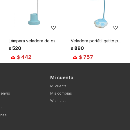
Lámpara veladora de escritorio con portalápices - Celeste
Veladora portátil gatito para escritorio - Celeste
520
890
$
$
442
757
$
$
Mi cuenta
Mi cuenta
 envío
Mis compras
Wish List
es
ones