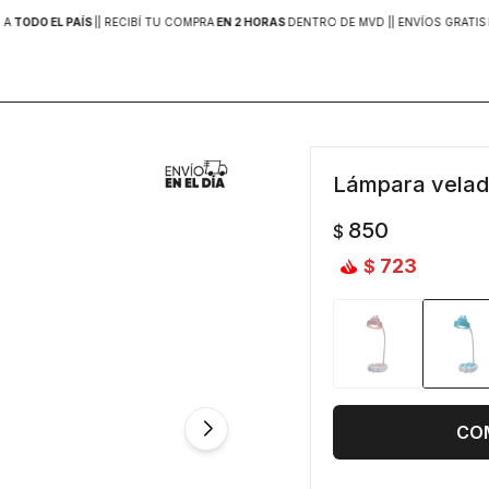
 A
TODO EL PAÍS
|
| RECIBÍ TU COMPRA
EN 2 HORAS
DENTRO DE MVD |
| ENVÍOS GRATIS
Lámpara velador
850
$
723
$
CO