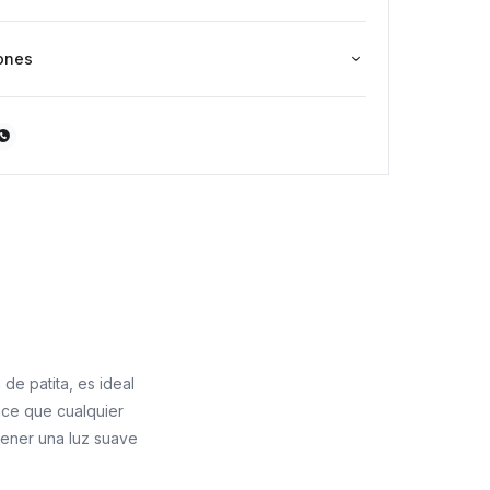
ones

de patita, es ideal
hace que cualquier
tener una luz suave