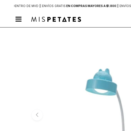
2 HORAS
DENTRO DE MVD |
| ENVÍOS GRATIS
EN COMPRAS MAYORES A $1.800
|
| ENVÍOS
