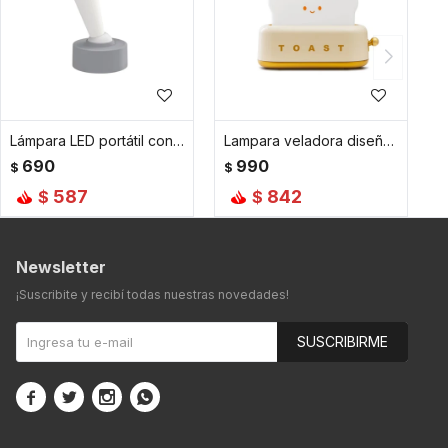
Lámpara LED portátil con base tipo interruptor ON-OFF - Gris
Lampara veladora diseño de tostadora - Amarillo
690
990
$
$
587
842
$
$
Newsletter
¡Suscribite y recibí todas nuestras novedades!
SUSCRIBIRME



