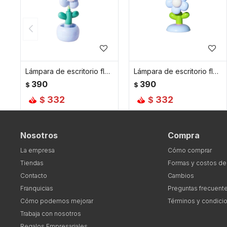
Lámpara de escritorio flor Grande - Celeste
Lámpara de escritorio flor chica - Celeste
390
390
$
$
332
332
$
$
Nosotros
Compra
La empresa
Cómo comprar
Tiendas
Formas y costos de
Contacto
Cambios
Franquicias
Preguntas frecuent
Cómo podemos mejorar
Términos y condici
Trabaja con nosotros
Regalos Empresariales