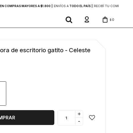
EN COMPRAS MAYORES A $1.800
|
| ENVÍOS A
TODO EL PAÍS
|
| RECIBÍ TU COMPRA
EN 2
0
$
a de escritorio gatito - Celeste
+
MPRAR
-