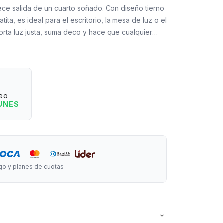
ce salida de un cuarto soñado. Con diseño tierno
ita, es ideal para el escritorio, la mesa de luz o el
orta luz justa, suma deco y hace que cualquier
 lindo y más amigable. Perfecta para estudiar, leer
una luz suave cerca.
er:
 toque en la base.
eo
a cambiar la dirección de la luz a gusto.
LUNES
e cable USB.
luz: fría, cálida y mixta.
.
go y planes de cuotas
tura x 14 cm de ancho.