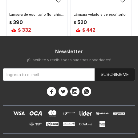
Lámpara de escritorio flor chica - Celeste
Lámpara veladora de escritorio con portalápices - Celeste
390
520
$
$
332
442
$
$
Newsletter
¡Suscribite y recibí todas nuestras novedades!
SUSCRIBIRME



