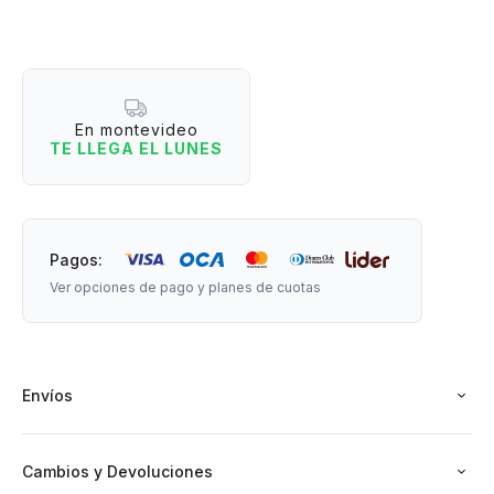
¿Por qué lo vas a amar?
- Luz LED blanca funcional para lectura, relajación o como luz
de compañía nocturna.
- Diseño adorable en forma de flor que decora incluso
En montevideo
apagado.
TE LLEGA EL LUNES
- Base estable con portalápices, ideal para escritorios
infantiles o creativos.
- 2 niveles de iluminación.
Pagos:
Incluye cable USB. Funciona con autonomía (cargar y usar).
Ver opciones de pago y planes de cuotas
Medidas: 21 cm de altura x 8 cm de base
Envíos
Cambios y Devoluciones