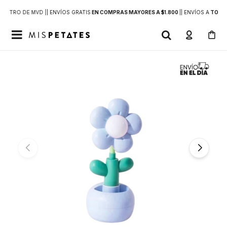
DENTRO DE MVD |
| ENVÍOS GRATIS
EN COMPRAS MAYORES A $1.800
|
| ENVÍOS A
TODO 
