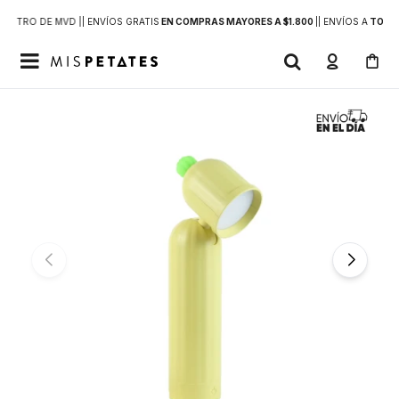
DENTRO DE MVD |
| ENVÍOS GRATIS
EN COMPRAS MAYORES A $1.800
|
| ENVÍOS A
TODO 
