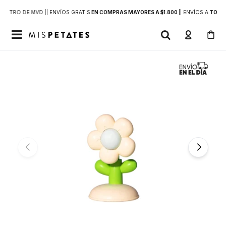
DENTRO DE MVD |
| ENVÍOS GRATIS
EN COMPRAS MAYORES A $1.800
|
| ENVÍOS A
TODO 
