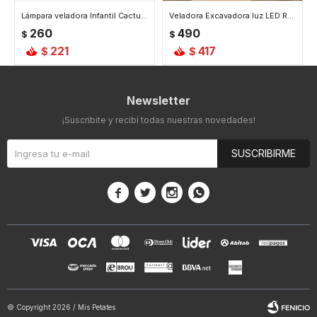
Lámpara veladora Infantil Cactus Usb - Amarillo
Veladora Excavadora luz LED Recargable - Amarillo
260
490
$
$
221
417
$
$
Newsletter
¡Suscribite y recibí todas nuestras novedades!
SUSCRIBIRME




© Copyright 2026 / Mis Petates