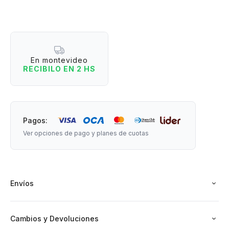
¿Por qué lo vas a amar?
- Luz LED blanca funcional para lectura, relajación o como luz
de compañía nocturna.
- Diseño adorable en forma de flor que decora incluso
En montevideo
apagado.
RECIBILO EN 2 HS
- Tamaño práctico que no ocupa espacio.
- 2 niveles de iluminación.
Incluye cable USB. Funciona con autonomía (cargar y usar).
Pagos:
Medidas: 17 cm de altura x 9 cm de base
Ver opciones de pago y planes de cuotas
Envíos
Cambios y Devoluciones