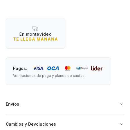
Medidas: 35 cm de alto x 7,5 cm de diámetro.
Incluye: Cable USB + Manual.
Instrucciones:
- Autonomía y batería hasta 24 según la intensidad de uso.
En montevideo
- 3 Intensidades de luz (fría, cálida e intermedia)
TE LLEGA MAÑANA
- Encendido táctil.
- Demora de carga 4 a 6 horas.
Pagos:
Ver opciones de pago y planes de cuotas
Envíos
Cambios y Devoluciones