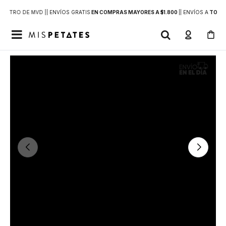
DENTRO DE MVD |
| ENVÍOS GRATIS
EN COMPRAS MAYORES A $1.800
|
| ENVÍOS A
TODO 
