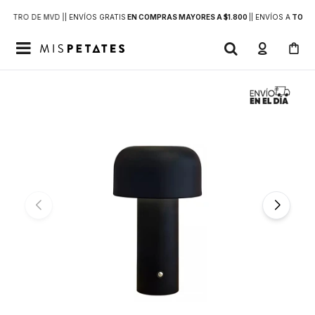
DENTRO DE MVD |
| ENVÍOS GRATIS
EN COMPRAS MAYORES A $1.800
|
| ENVÍOS A
TODO 
