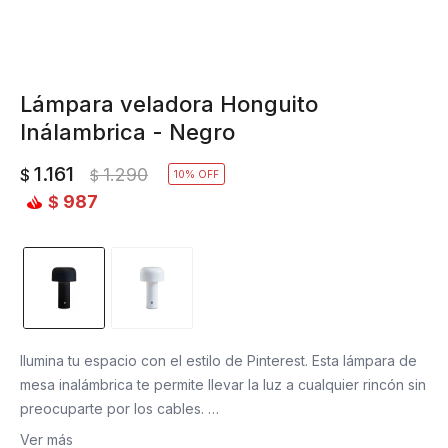
Lámpara veladora Honguito
Inálambrica - Negro
1.161
1.290
$
$
10
987
$
Ilumina tu espacio con el estilo de Pinterest. Esta lámpara de
mesa inalámbrica te permite llevar la luz a cualquier rincón sin
preocuparte por los cables.
Su diseño moderno y funcional la convierte en el
Ver más