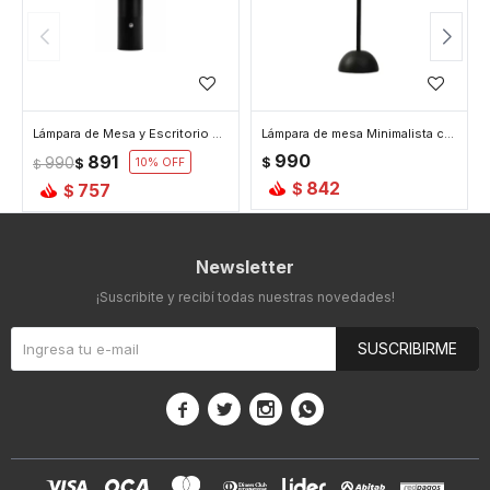
Lámpara de Mesa y Escritorio con Luz Led Honguito Mini - Negro
Lámpara de mesa Minimalista con Luz Led - Negro
990
891
990
$
$
10
$
842
757
$
$
Newsletter
¡Suscribite y recibí todas nuestras novedades!
SUSCRIBIRME



