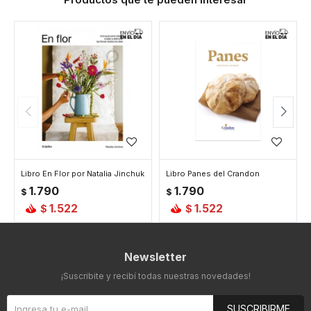
Libro En Flor por Natalia Jinchuk
Libro Panes del Crandon
1.790
1.790
$
$
1.522
1.522
$
$
Newsletter
¡Suscribite y recibí todas nuestras novedades!
SUSCRIBIRME