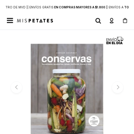
DENTRO DE MVD |
| ENVÍOS GRATIS
EN COMPRAS MAYORES A $1.800
|
| ENVÍOS A
TODO 
