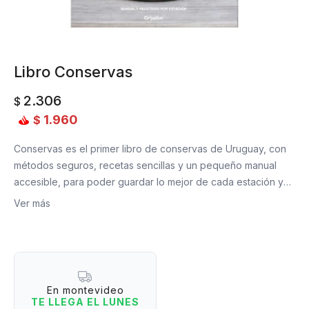
Libro Conservas
2.306
$
1.960
$
Conservas es el primer libro de conservas de Uruguay, con
métodos seguros, recetas sencillas y un pequeño manual
accesible, para poder guardar lo mejor de cada estación y
disfrutar durante todo el año. Preparaciones clásicas,
Ver más
tradicionales, novedosas y de amigos invitados que nos
ayudarán a consumir y participar de forma activa, inteligente
y sustentable en nuestra propia alimentación. 75 recetas con
más de 45 productos de las 4 estaciones, con referencias
antropológicas e histórico-culturales. Fermentados y
En montevideo
encurtidos, escabeches y vinagretas, salsas y concentrados,
TE LLEGA EL LUNES