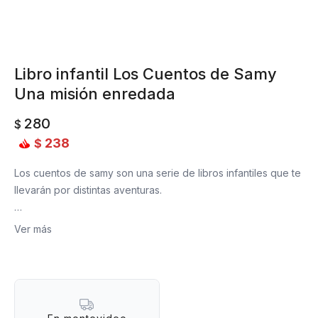
Libro infantil Los Cuentos de Samy
Una misión enredada
280
$
238
$
Los cuentos de samy son una serie de libros infantiles que te
llevarán por distintas aventuras.
En una Misión enredada, aprendemos sobre el agujero en la
Ver más
capa de ozono y con la ayuda de unas buenas amigas
encontramos una posible solución.