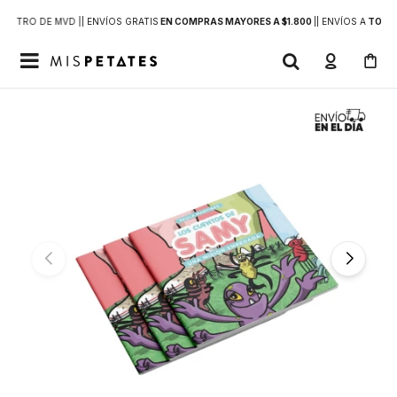
DENTRO DE MVD |
| ENVÍOS GRATIS
EN COMPRAS MAYORES A $1.800
|
| ENVÍOS A
TODO 
