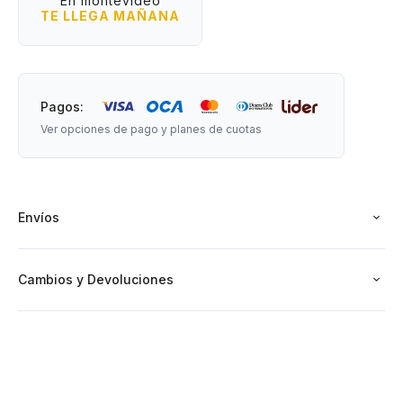
En montevideo
Una brillante misión es apto para niños de entre 03 a 08
TE LLEGA MAÑANA
años.
Pagos:
Ver opciones de pago y planes de cuotas
Envíos
Cambios y Devoluciones