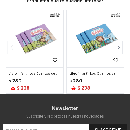
Productos que te pueden interesar
Libro infantil Los Cuentos de Samy Una misión para Alegría
Libro infantil Los Cuentos de Samy Una misión colorida
280
280
$
$
238
238
$
$
Newsletter
¡Suscribite y recibí todas nuestras novedades!
SUSCRIBIRME