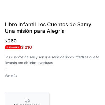
Libro infantil Los Cuentos de Samy
Una misión para Alegría
280
$
210
$
Los cuentos de samy son una serie de libros infantiles que te
llevarán por distintas aventuras.
En una Misión para alegría, tenemos por delante, la
Ver más
preparación de la llegada de Alegría, la hermanita de Samy y
en conjunto con sus amigos aprenderán a cuidar de ella y
acompañarla en sus primeros días en el mundo.