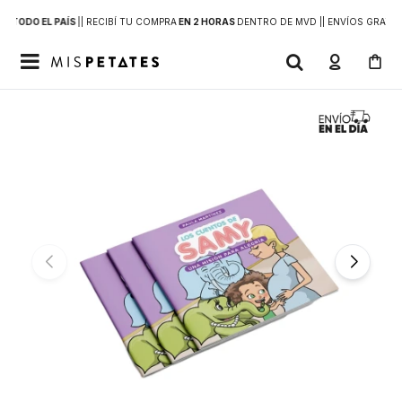
 A
TODO EL PAÍS
|
| RECIBÍ TU COMPRA
EN 2 HORAS
DENTRO DE MVD |
| ENVÍOS GRATIS
