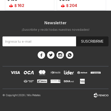
162
204
$
$
Newsletter
¡Suscribite y recibí todas nuestras novedades!
SUSCRIBIRME




© Copyright 2026 / Mis Petates