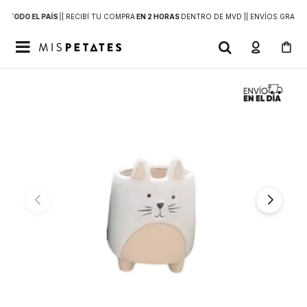
 A
TODO EL PAÍS
|
| RECIBÍ TU COMPRA
EN 2 HORAS
DENTRO DE MVD |
| ENVÍOS GRATIS
