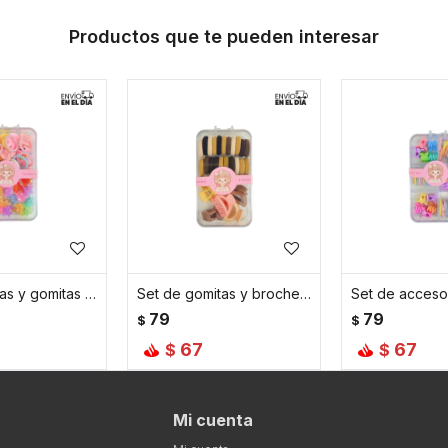
Productos que te pueden interesar
Set de pinzas y gomitas para peinados infantiles
Set de gomitas y broches en tonos marrones
79
79
$
$
67
67
$
$
Mi cuenta