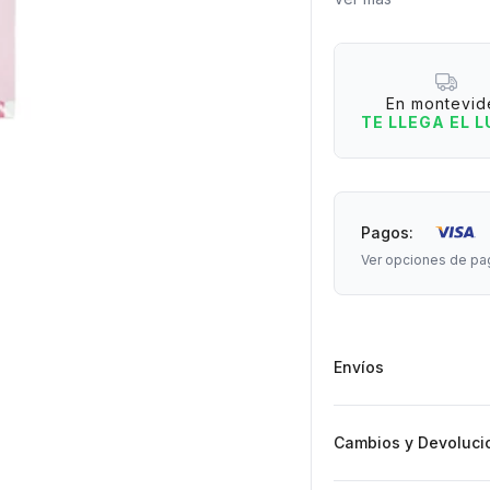
Incluye:
En montevid
TE LLEGA EL 
+ Lima
+ Adhesivo para uña
Pagos:
+ Stick de madera
Ver opciones de pa
+ 6 frascos de glitter
Envíos
Importante: imagen ilu
variar.
Cambios y Devoluci