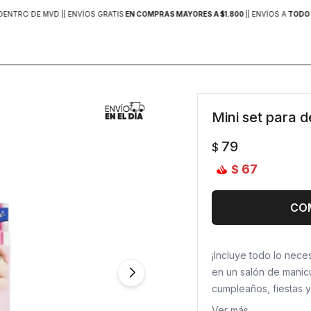
DENTRO DE MVD |
| ENVÍOS GRATIS
EN COMPRAS MAYORES A $1.800
|
| ENVÍOS A
TODO 
Mini set para 
79
$
67
$
CO
¡Incluye todo lo nece
en un salón de manicu
cumpleaños, fiestas y
niños explorar su crea
Ver más