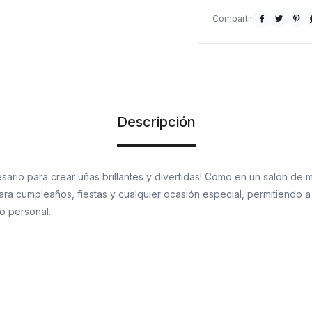



?Medidas: 10,5 cm de l
Descripción
esario para crear uñas brillantes y divertidas! Como en un salón de 
ara cumpleaños, fiestas y cualquier ocasión especial, permitiendo a
lo personal.