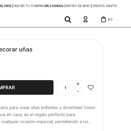
EL PAÍS
|
| RECIBÍ TU COMPRA
EN 2 HORAS
DENTRO DE MVD |
| ENVÍOS GRATIS
EN COMP
0
$
decorar uñas
+
MPRAR
-
sario para crear uñas brillantes y divertidas! Como
ra en casa, es el regalo perfecto para
 cualquier ocasión especial, permitiendo a los
tividad y estilo personal.