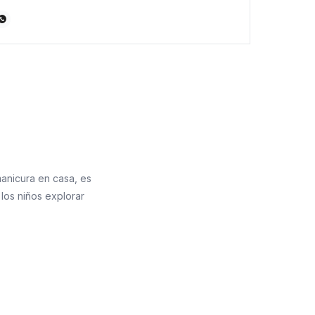

argo x 7,5 cm de altura x 1,5 cm de altura.
manicura en casa, es
 los niños explorar