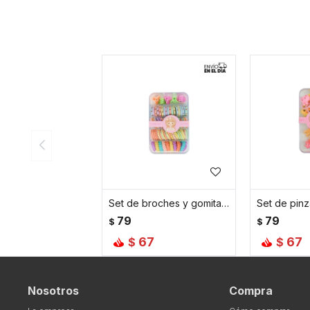
Set de broches y gomitas de pelo multicolor
79
79
$
$
67
67
$
$
Nosotros
Compra