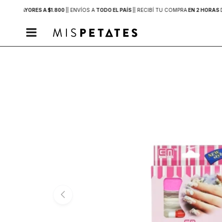
PRAS MAYORES A $1.800
|
| ENVÍOS A
TODO EL PAÍS
|
| RECIBÍ TU COMPRA
EN 2 HORAS
