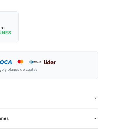
eo
LUNES
s
go y planes de cuotas
strativa, los colores o formas del glitter pueden
ones