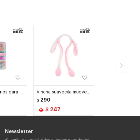
Set de accesorios para peinados
Vincha suavecita mueve orejas - Blanco
290
$
247
$
Newsletter
¡Suscribite y recibí todas nuestras novedades!