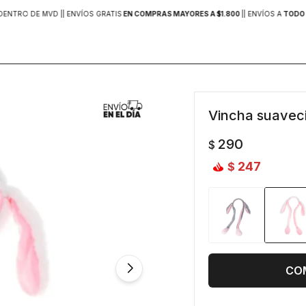
DENTRO DE MVD |
| ENVÍOS GRATIS
EN COMPRAS MAYORES A $1.800
|
| ENVÍOS A
TODO 
Vincha suaveci
290
$
247
$
CO