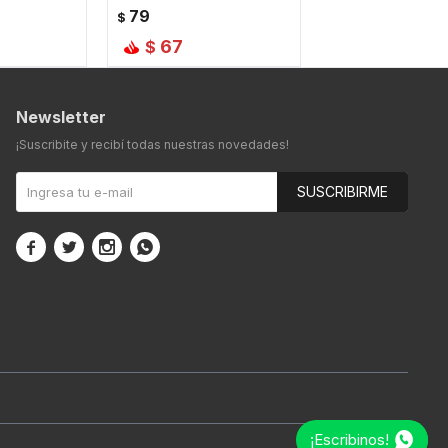
79
$
67
$
Newsletter
¡Suscribite y recibí todas nuestras novedades!
SUSCRIBIRME




¡Escribinos!