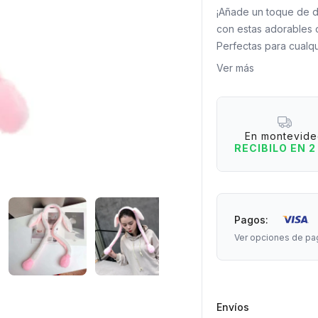
¡Añade un toque de d
con estas adorables 
Perfectas para cualqu
fotos. Son super suav
Ver más
Medidas: 51 cm de lar
En montevid
RECIBILO EN 2
Pagos:
Ver opciones de pa
Envíos