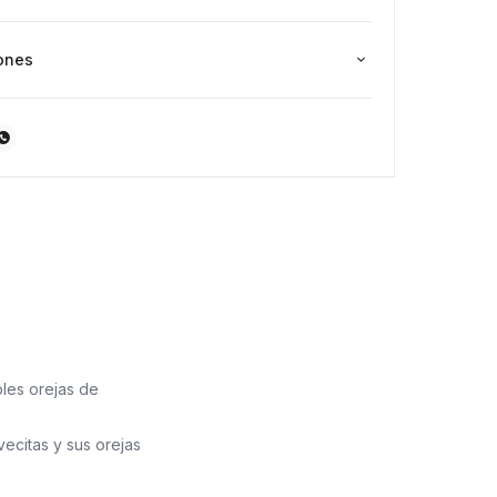
ones

les orejas de
ecitas y sus orejas