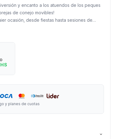
iversión y encanto a los atuendos de los peques
orejas de conejo movibles!
ier ocasión, desde fiestas hasta sesiones de
ecitas y sus orejas ¡se mueven!
go.
eo
 HS
go y planes de cuotas