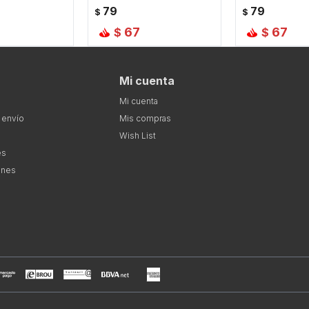
79
79
$
$
67
67
$
$
Mi cuenta
Mi cuenta
 envío
Mis compras
Wish List
es
ones