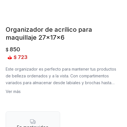
Organizador de acrílico para
maquillaje 27x17x6
850
$
723
$
Este organizador es perfecto para mantener tus productos
de belleza ordenados y a la vista. Con compartimentos
variados para almacenar desde labiales y brochas hasta
marcadores y artículos escolares. Su diseño claro permite
Ver más
localizar fácilmente lo que necesitas, y su cajón adicional
brinda espacio extra para artículos más pequeños. Ideal para
cualquier tocador, baño o escritorio, este organizador no
solo es funcional, sino que también aporta un toque elegante
y moderno a tu espacio.