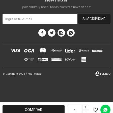
Newsletter
¡Suscribite y recibí todas nuestras novedades!
SUSCRIBIRME




© Copyright 2026 / Mis Petates
+
Fenicio
COMPRAR
-