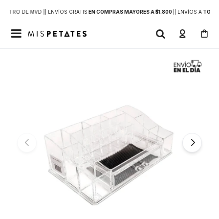
DENTRO DE MVD |
| ENVÍOS GRATIS
EN COMPRAS MAYORES A $1.800
|
| ENVÍOS A
TODO 
