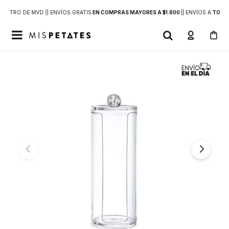
DENTRO DE MVD |
| ENVÍOS GRATIS
EN COMPRAS MAYORES A $1.800
|
| ENVÍOS A
TODO 
