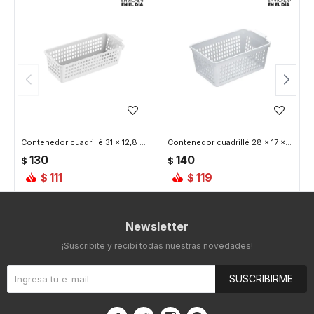
Contenedor cuadrillé 31 x 12,8 x 9 cm
Contenedor cuadrillé 28 x 17 x 11 cm
130
140
$
$
111
119
$
$
Newsletter
¡Suscribite y recibí todas nuestras novedades!
SUSCRIBIRME