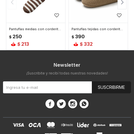
Pantuflas medias con corderito Rayas - Marron
Pantuflas tejidas con corderito - Marron
250
390
$
$
213
332
$
$
Newsletter
¡Suscribite y recibí todas nuestras novedades!
SUSCRIBIRME



