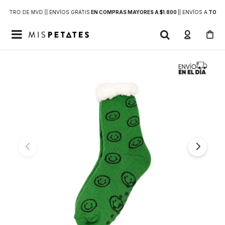
DENTRO DE MVD |
| ENVÍOS GRATIS
EN COMPRAS MAYORES A $1.800
|
| ENVÍOS A
TODO 
