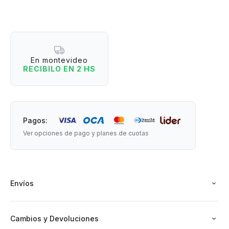
en casa, descansar o acompañar tus momentos de relax.
Su textura suave y mullida las convierte en ese básico de
invierno que no vas a querer dejar de usar.
En montevideo
¿Por qué tener unas?
RECIBILO EN 2 HS
- Interior tipo corderito súper suave y abrigado.
- Base antideslizante para mayor seguridad.
- Diseño cómodo ideal para estar en casa.
- Estampado divertido que suma un toque alegre.
Pagos:
Ver opciones de pago y planes de cuotas
Material: tejido suave con interior afelpado. Con base
antideslizante.
Medidas: 37 cm de largo.
Envíos
Cambios y Devoluciones