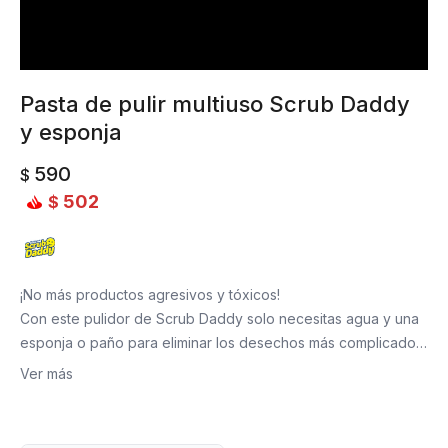
Pasta de pulir multiuso Scrub Daddy
y esponja
590
$
502
$
¡No más productos agresivos y tóxicos!
Con este pulidor de Scrub Daddy solo necesitas agua y una
esponja o paño para eliminar los desechos más complicados
de tus superficies.
Ver más
¿Por qué la vas a amar para siempre?
- Es seguro para el medioambiente, biodegradable y no es