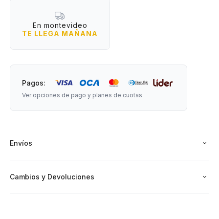
tóxico.
- No solo limpia las superficies sino que además las protege
En montevideo
y les da brillo.
TE LLEGA MAÑANA
- Genera espuma haciendo girar la esponja humedecida en
la pasta.
- Aplica la espuma sobre las superficies manchas de grasa,
moho o cal para ver su magia.
Pagos:
Ver opciones de pago y planes de cuotas
PRECAUCIÓN: No utilizar sobre superficies blandas,
barnizadas o delicadas.
Envíos
Cambios y Devoluciones