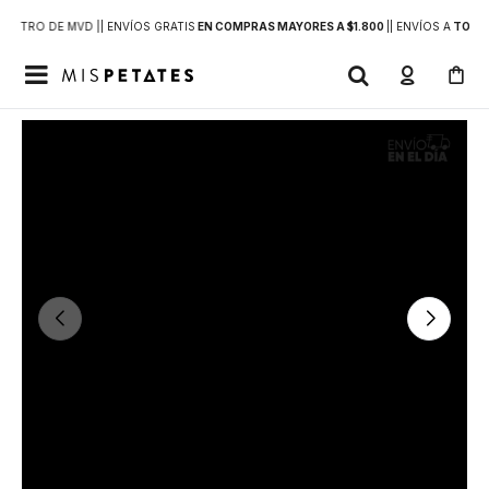
DENTRO DE MVD |
| ENVÍOS GRATIS
EN COMPRAS MAYORES A $1.800
|
| ENVÍOS A
TODO 
