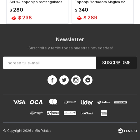
Set x4 esponjas rectangulares Sponge Daddy combinadas
Esponja Borradora Mágica x2 Eraser Mommy de Scrub Daddy
280
340
$
$
238
289
$
$
Newsletter
¡Suscribite y recibí todas nuestras novedades!
SUSCRIBIRME




© Copyright 2026 / Mis Petates