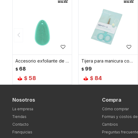
Accesorio exfoliante de silicona - Verde
Tijera para manicura con mango de color - Verde
68
99
$
$
58
84
$
$
Nosotros
Compra
La empresa
Cómo comprar
Tiendas
Formas y costos de
Contacto
Cambios
Franquicias
Preguntas frecuent