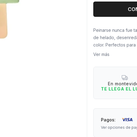
CO
Peinarse nunca fue t
de helado, desenreda
color. Perfectos para 
rutina de belleza.
Ver más
¿Por qué te van a en
1. Diseño irresistible
2. Cerdas flexibles q
En montevid
3. Compacto y ligero, 
TE LLEGA EL 
4. Disponible en colo
Tip: Úsalo en seco o
momento.
Pagos:
Ver opciones de pa
Medidas: 14 cm de la