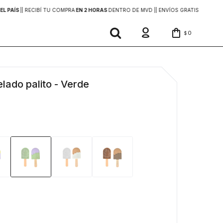
EL PAÍS
|
| RECIBÍ TU COMPRA
EN 2 HORAS
DENTRO DE MVD |
| ENVÍOS GRATIS
EN COMP
0
$
elado palito - Verde