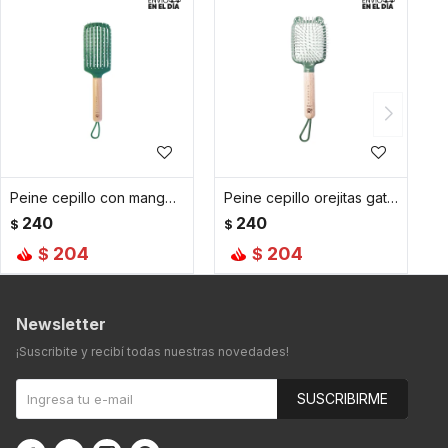
Peine cepillo con mango madera y cuerdita - Verde
Peine cepillo orejitas gato - Verde
240
240
$
$
204
204
$
$
Newsletter
¡Suscribite y recibí todas nuestras novedades!
SUSCRIBIRME