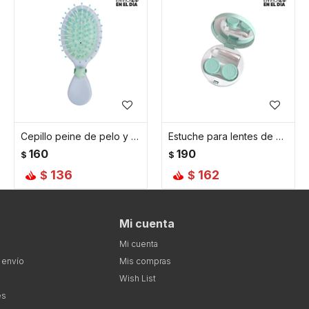
Cepillo peine de pelo y gomita - Verde
Estuche para lentes de contacto - Verde
160
190
$
$
136
162
$
$
Mi cuenta
Mi cuenta
 envío
Mis compras
Wish List
es