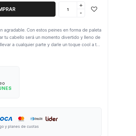
+
MPRAR
-
an agradable. Con estos peines en forma de paleta
r tu cabello será un momento divertido y lleno de
llevar a cualquier parte y darle un toque cool a tu
cantar?
 en forma de helado, para un estilo único.
ue desenredan sin tirones ni dolor.
eo
ideal para llevar en la bolsa o mochila.
LUNES
res vibrantes para combinar con tu mood del día.
 húmedo para un peinado perfecto en cualquier
go y planes de cuotas
rgo x 6 cm de ancho.