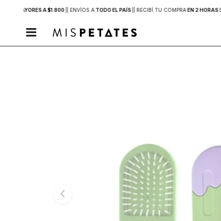
PRAS MAYORES A $1.800
|
| ENVÍOS A
TODO EL PAÍS
|
| RECIBÍ TU COMPRA
EN 2 HORAS
