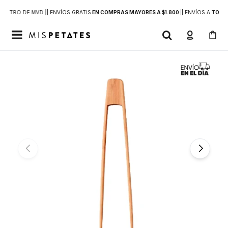
DENTRO DE MVD |
| ENVÍOS GRATIS
EN COMPRAS MAYORES A $1.800
|
| ENVÍOS A
TODO 
