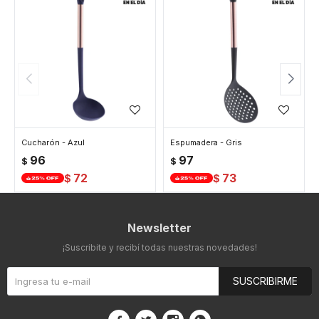
Cucharón - Azul
Espumadera - Gris
96
97
$
$
72
73
$
$
Newsletter
¡Suscribite y recibí todas nuestras novedades!
SUSCRIBIRME