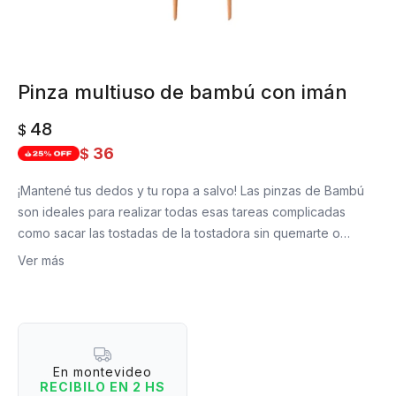
Pinza multiuso de bambú con imán
48
$
36
$
¡Mantené tus dedos y tu ropa a salvo! Las pinzas de Bambú
son ideales para realizar todas esas tareas complicadas
como sacar las tostadas de la tostadora sin quemarte o
comer sushi sin correr riesgo de que se te caiga en la ropa.
Ver más
Además, tiene un imán para colgarla en la heladera, lucirla y
tenerla a mano para sacar fácilmente.
Medidas: 20 cm de largo x 5 cm de apertura x 1,4 cm de alto.
Color: Madera.
En montevideo
Material: Bambú.
RECIBILO EN 2 HS