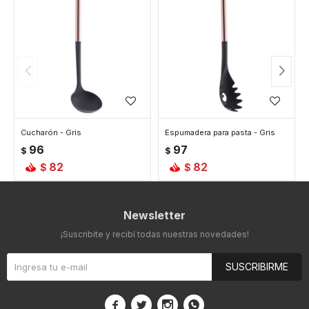
Cucharón - Gris
Espumadera para pasta - Gris
96
97
$
$
82
82
$
$
Newsletter
¡Suscribite y recibí todas nuestras novedades!
SUSCRIBIRME



