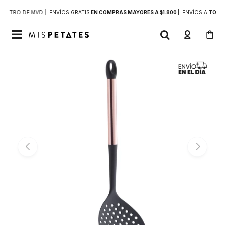
DENTRO DE MVD |
| ENVÍOS GRATIS
EN COMPRAS MAYORES A $1.800
|
| ENVÍOS A
TODO 
